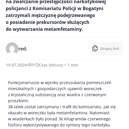
na zwalczanie przestępczości narkotykowej
policjanci z Komisariatu Policji w Bogatyni
zatrzymali mężczyznę podejrzewanego
o posiadanie prekursorów służących
do wytwarzania metamfetaminy.
red.
Skopiuj link
19.07.2024
7
Czas lektury:
< 1
min
Funkcjonariusze w wyniku przeszukania pomieszczeń
mieszkalnych i gospodarczych ujawnili woreczek
z krystaliczną substancją oraz wiadra z czerwonym
proszkiem.
38-latek został zatrzymany i trafił do komisariatu. Jak się
okazało w woreczku była metamfetamina. Natomiast
w wiaderkach było ponad 36 kilogramów czerwonego
fosforu wykorzystywanego do syntezy tego narkotyku.