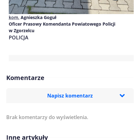
kom.
Agnieszka Goguł
Oficer Prasowy Komendanta Powiatowego Policji
w Zgorzelcu
POLICJA
Komentarze
Napisz komentarz
Brak komentarzy do wyświetlenia.
Imię/ Nick*
Inne artykuły
Treść komentarza*