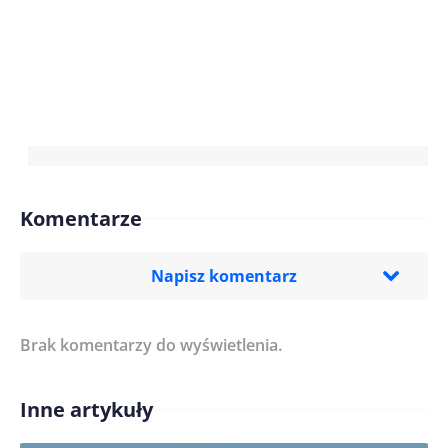
Komentarze
Napisz komentarz
Brak komentarzy do wyświetlenia.
Imię/ Nick*
Inne artykuły
Treść komentarza*