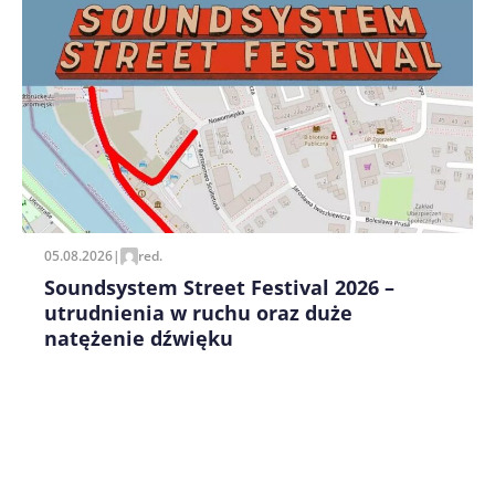
Zapamiętaj moje dane w tej przeglądarce podczas
pisania kolejnych komentarzy.
05.08.2026
|
red.
Soundsystem Street Festival 2026 –
utrudnienia w ruchu oraz duże
natężenie dźwięku