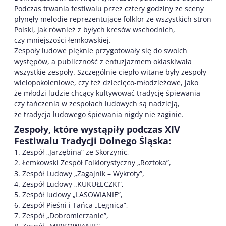
Podczas trwania festiwalu przez cztery godziny ze sceny
płynęły melodie reprezentujące folklor ze wszystkich stron
Polski, jak również z byłych kresów wschodnich,
czy mniejszości łemkowskiej.
Zespoły ludowe pięknie przygotowały się do swoich
występów, a publiczność z entuzjazmem oklaskiwała
wszystkie zespoły. Szczególnie ciepło witane były zespoły
wielopokoleniowe, czy też dziecięco-młodzieżowe, jako
że młodzi ludzie chcący kultywować tradycję śpiewania
czy tańczenia w zespołach ludowych są nadzieją,
że tradycja ludowego śpiewania nigdy nie zaginie.
Zespoły, które wystąpiły podczas XIV
Festiwalu Tradycji Dolnego Śląska:
1. Zespół „Jarzębina” ze Skorzynic,
2. Łemkowski Zespół Folklorystyczny „Roztoka”,
3. Zespół Ludowy „Zagajnik – Wykroty”,
4. Zespół Ludowy „KUKUŁECZKI”,
5. Zespół ludowy „LASOWIANIE”,
6. Zespół Pieśni i Tańca „Legnica”,
7. Zespół „Dobromierzanie”,