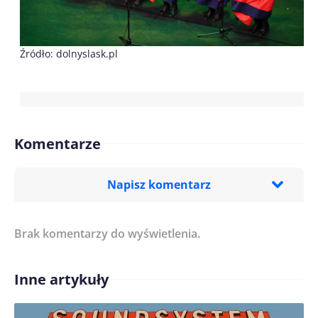
Źródło: dolnyslask.pl
Komentarze
Napisz komentarz
Brak komentarzy do wyświetlenia.
Imię/ Nick*
Inne artykuły
Treść komentarza*