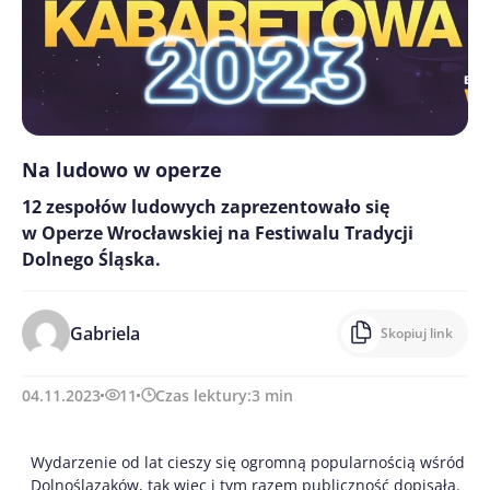
Na ludowo w operze
12 zespołów ludowych zaprezentowało się
w Operze Wrocławskiej na Festiwalu Tradycji
Dolnego Śląska.
Gabriela
Skopiuj link
04.11.2023
11
Czas lektury:
3
min
Wydarzenie od lat cieszy się ogromną popularnością wśród
Dolnoślązaków, tak więc i tym razem publiczność dopisała.