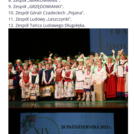
8. Zespół „MIRKOWIANIE”,
9. Zespół „GRZĘDOWIANKI”,
10. Zespół Górali Czadeckich „Pojana”,
11. Zespół Ludowy „Leszczynki”,
12. Zespół Tańca Ludowego Długołęka.