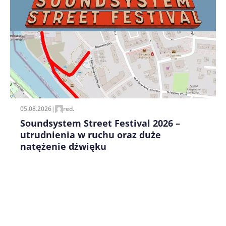
Zapamiętaj moje dane w tej przeglądarce podczas
pisania kolejnych komentarzy.
05.08.2026
|
red.
Soundsystem Street Festival 2026 –
utrudnienia w ruchu oraz duże
natężenie dźwięku