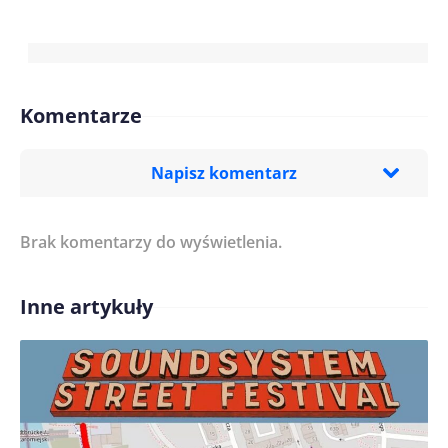
Komentarze
Napisz komentarz
Brak komentarzy do wyświetlenia.
Imię/ Nick*
Inne artykuły
Treść komentarza*