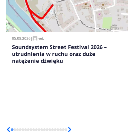
Zapamiętaj moje dane w tej przeglądarce podczas
pisania kolejnych komentarzy.
05.08.2026
|
red.
Soundsystem Street Festival 2026 –
utrudnienia w ruchu oraz duże
natężenie dźwięku