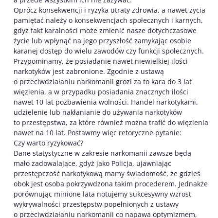
Oprócz konsekwencji i ryzyka utraty zdrowia, a nawet życia
pamiętać należy o konsekwencjach społecznych i karnych,
gdyż fakt karalności może zmienić nasze dotychczasowe
życie lub wpłynąć na jego przyszłość zamykając osobie
karanej dostęp do wielu zawodów czy funkcji społecznych.
Przypominamy, że posiadanie nawet niewielkiej ilości
narkotyków jest zabronione. Zgodnie z ustawą
o przeciwdziałaniu narkomanii grozi za to kara do 3 lat
więzienia, a w przypadku posiadania znacznych ilości
nawet 10 lat pozbawienia wolności. Handel narkotykami,
udzielenie lub nakłanianie do używania narkotyków
to przestępstwa, za które również można trafić do więzienia
nawet na 10 lat. Postawmy więc retoryczne pytanie:
Czy warto ryzykować?
Dane statystyczne w zakresie narkomanii zawsze będą
mało zadowalające, gdyż jako Policja, ujawniając
przestępczość narkotykową mamy świadomość, że gdzieś
obok jest osoba pokrzywdzona takim procederem. Jednakże
porównując minione lata notujemy sukcesywny wzrost
wykrywalności przestępstw popełnionych z ustawy
o przeciwdziałaniu narkomanii co napawa optymizmem,