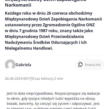
Narkomanii
Każdego roku w dniu 26 czerwca obchodzimy
Międzynarodowy Dzień Zapobiegania Narkomanii
ustanowiony przez Zgromadzenie Ogólne ONZ
w dniu 7 grudnia 1987 roku, znany także jako
Międzynarodowy Dzień Przeciwdziałania
Nadużywaniu Środków Odurzających i ich
Nielegalnemu Handlowi.
Gabriela
Skopiuj link
26.06.2023
7
Czas lektury:
2
min
Jest to data nieprzypadkowa. Rozpoczynające się wakacje
to okres, gdy tysiące młodych ludzi wyjeżdża na obozy,
biwaki, koncerty, by cieszyć się życiem i odpoczywać. Jest
to również czas, w którym niestety część młodych ludzi