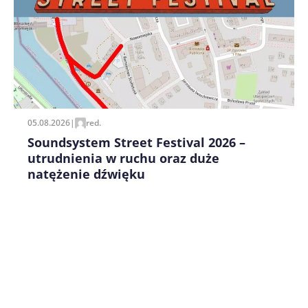
Zapamiętaj moje dane w tej przeglądarce podczas
pisania kolejnych komentarzy.
05.08.2026
|
red.
Soundsystem Street Festival 2026 –
utrudnienia w ruchu oraz duże
natężenie dźwięku