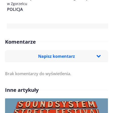
w Zgorzelcu
POLICJA
Komentarze
Napisz komentarz
Brak komentarzy do wyświetlenia.
Imię/ Nick*
Inne artykuły
Treść komentarza*