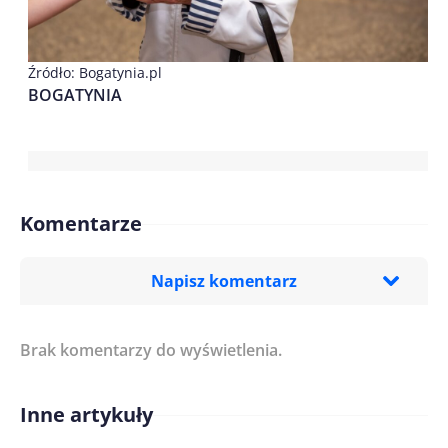
Źródło: Bogatynia.pl
BOGATYNIA
Komentarze
Napisz komentarz
Brak komentarzy do wyświetlenia.
Imię/ Nick*
Inne artykuły
Treść komentarza*