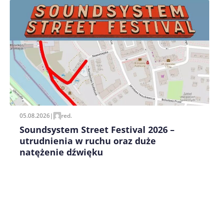
Zapamiętaj moje dane w tej przeglądarce podczas
pisania kolejnych komentarzy.
05.08.2026
|
red.
Soundsystem Street Festival 2026 –
utrudnienia w ruchu oraz duże
natężenie dźwięku