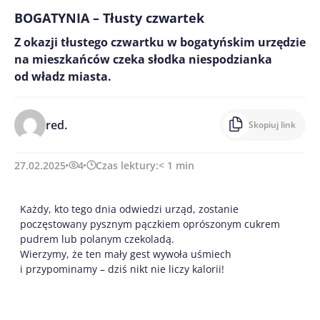
BOGATYNIA – Tłusty czwartek
Z okazji tłustego czwartku w bogatyńskim urzędzie
na mieszkańców czeka słodka niespodzianka
od władz miasta.
red.
Skopiuj link
27.02.2025
4
Czas lektury:
< 1
min
Każdy, kto tego dnia odwiedzi urząd, zostanie
poczęstowany pysznym pączkiem oprószonym cukrem
pudrem lub polanym czekoladą.
Wierzymy, że ten mały gest wywoła uśmiech
i przypominamy – dziś nikt nie liczy kalorii!