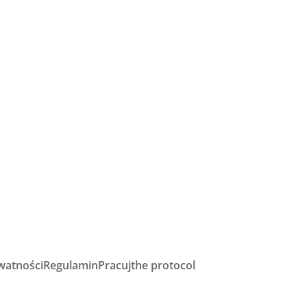
watności
Regulamin
Pracuj
the protocol