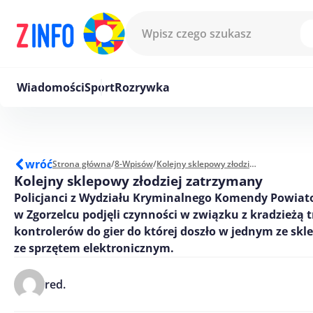
Przejdź do treści
Wiadomości
Sport
Rozrywka
wróć
Strona główna
/
8-Wpisów
/
Kolejny sklepowy złodziej zatrzymany
Kolejny sklepowy złodziej zatrzymany
Policjanci z Wydziału Kryminalnego Komendy Powiato
w Zgorzelcu podjęli czynności w związku z kradzieżą 
kontrolerów do gier do której doszło w jednym ze sk
ze sprzętem elektronicznym.
red.