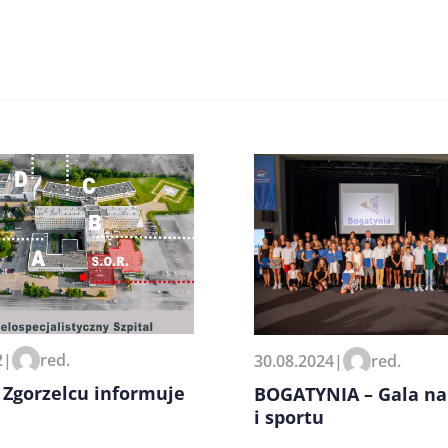
zeglądarce podczas pisania
2
|
red.
30.08.2024
|
red.
 Zgorzelcu informuje
BOGATYNIA – Gala na
i sportu