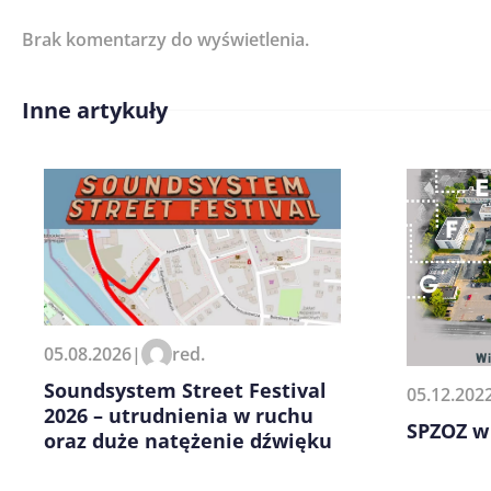
Brak komentarzy do wyświetlenia.
Imię/ Nick*
Inne artykuły
Treść komentarza*
Zapamiętaj moje dane w tej pr
05.08.2026
|
red.
kolejnych komentarzy.
Soundsystem Street Festival
05.12.202
2026 – utrudnienia w ruchu
SPZOZ w
oraz duże natężenie dźwięku