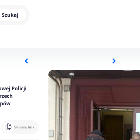
Szukaj
wej Policji
trzech
lepów
Skopiuj link