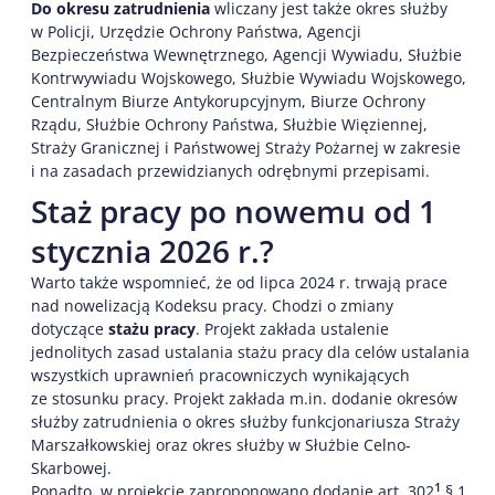
Do okresu zatrudnienia
wliczany jest także okres służby
w Policji, Urzędzie Ochrony Państwa, Agencji
Bezpieczeństwa Wewnętrznego, Agencji Wywiadu, Służbie
Kontrwywiadu Wojskowego, Służbie Wywiadu Wojskowego,
Centralnym Biurze Antykorupcyjnym, Biurze Ochrony
Rządu, Służbie Ochrony Państwa, Służbie Więziennej,
Straży Granicznej i Państwowej Straży Pożarnej w zakresie
i na zasadach przewidzianych odrębnymi przepisami.
Staż pracy po nowemu od 1
stycznia 2026 r.?
Warto także wspomnieć, że od lipca 2024 r. trwają prace
nad nowelizacją Kodeksu pracy. Chodzi o zmiany
dotyczące
stażu pracy
. Projekt zakłada ustalenie
jednolitych zasad ustalania stażu pracy dla celów ustalania
wszystkich uprawnień pracowniczych wynikających
ze stosunku pracy. Projekt zakłada m.in. dodanie okresów
służby zatrudnienia o okres służby funkcjonariusza Straży
Marszałkowskiej oraz okres służby w Służbie Celno-
Skarbowej.
1
Ponadto, w projekcie zaproponowano dodanie art. 302
§ 1,