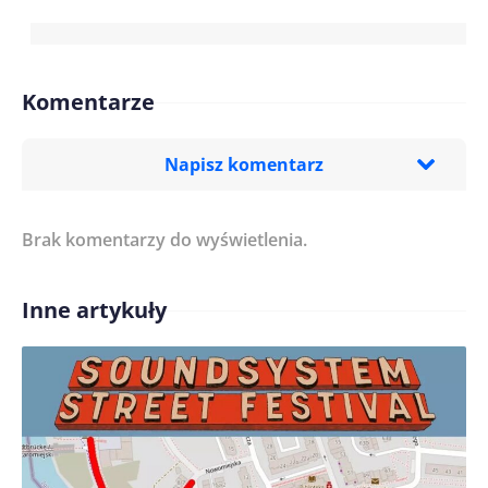
Komentarze
Napisz komentarz
Brak komentarzy do wyświetlenia.
Imię/ Nick*
Inne artykuły
Treść komentarza*