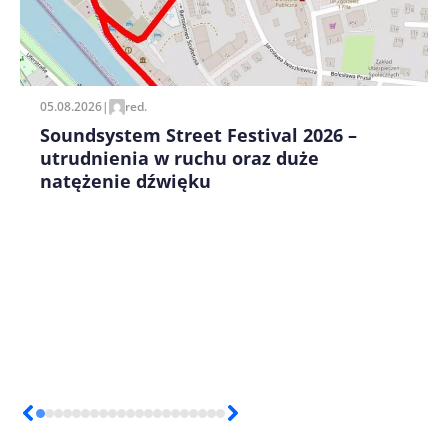
Zapamiętaj moje dane w tej przeglądarce podczas
pisania kolejnych komentarzy.
05.08.2026
|
red.
Soundsystem Street Festival 2026 –
utrudnienia w ruchu oraz duże
natężenie dźwięku