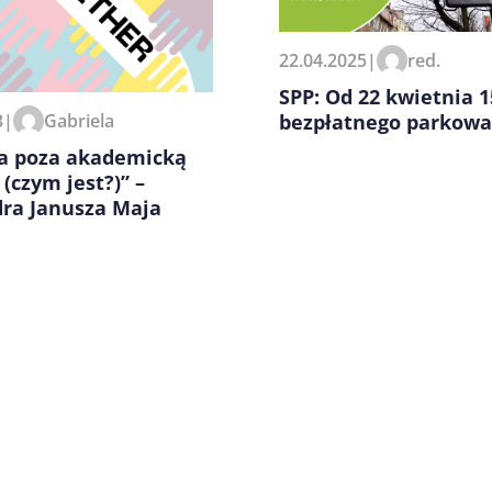
zeglądarce podczas pisania
22.04.2025
|
red.
SPP: Od 22 kwietnia 
bezpłatnego parkowa
3
|
Gabriela
ia poza akademicką
 (czym jest?)” –
dra Janusza Maja