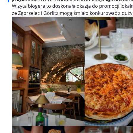
Wizyta blogera to doskonała okazja do promocji lokal
że Zgorzelec i Görlitz mogą śmiało konkurować z duż