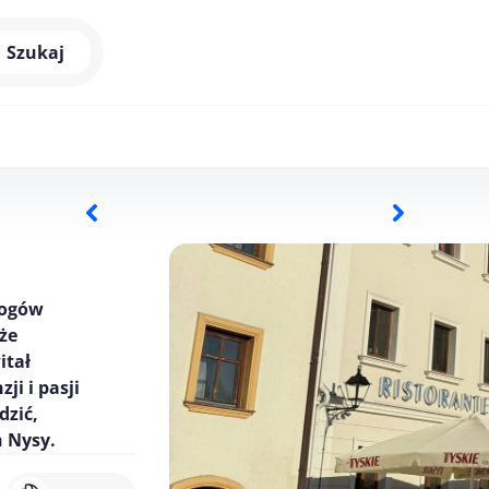
Szukaj
logów
że
itał
ji i pasji
dzić,
h Nysy.