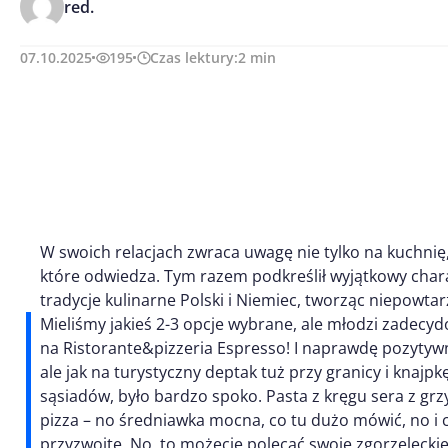
red.
07.10.2025
195
Czas lektury:
2
min
W swoich relacjach zwraca uwagę nie tylko na kuchnię, 
które odwiedza. Tym razem podkreślił wyjątkowy chara
tradycje kulinarne Polski i Niemiec, tworząc niepowta
Mieliśmy jakieś 2-3 opcje wybrane, ale młodzi zadecy
na Ristorante&pizzeria Espresso! I naprawdę pozytywne
ale jak na turystyczny deptak tuż przy granicy i kna
sąsiadów, było bardzo spoko. Pasta z kręgu sera z grz
pizza – no średniawka mocna, co tu dużo mówić, no i 
przyzwoite. No, to możecie polecać swoje zgorzeleckie