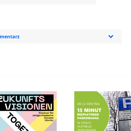
omentarz