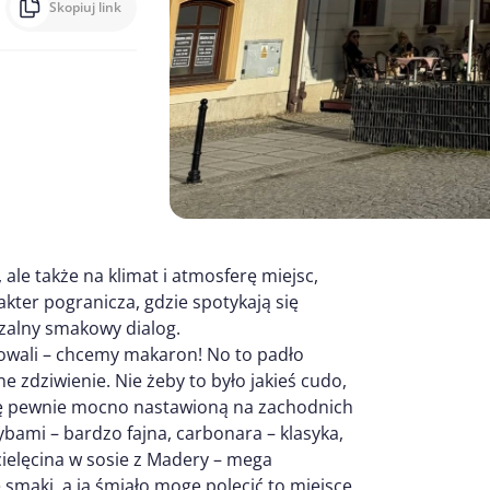
Skopiuj link
ale także na klimat i atmosferę miejsc,
kter pogranicza, gdzie spotykają się
rzalny smakowy dialog.
dowali – chcemy makaron! No to padło
 zdziwienie. Nie żeby to było jakieś cudo,
jpkę pewnie mocno nastawioną na zachodnich
ybami – bardzo fajna, carbonara – klasyka,
cielęcina w sosie z Madery – mega
 smaki, a ja śmiało mogę polecić to miejsce.