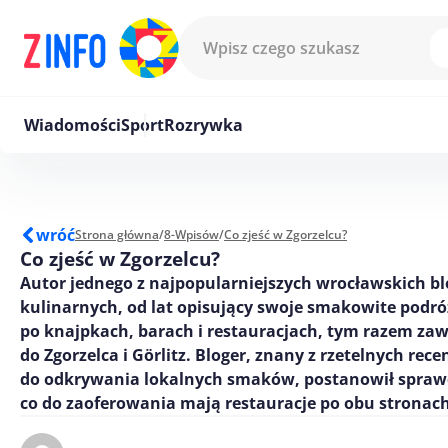
Przejdź do treści
Wiadomości
Sport
Rozrywka
wróć
Strona główna
/
8-Wpisów
/
Co zjeść w Zgorzelcu?
Co zjeść w Zgorzelcu?
Autor jednego z najpopularniejszych wrocławskich b
kulinarnych, od lat opisujący swoje smakowite podró
po knajpkach, barach i restauracjach, tym razem zaw
do Zgorzelca i Görlitz. Bloger, znany z rzetelnych recenz
do odkrywania lokalnych smaków, postanowił spraw
co do zaoferowania mają restauracje po obu stronac