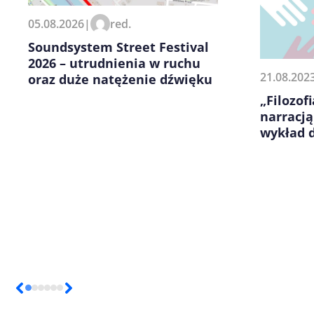
Zapamiętaj moje dane w tej pr
05.08.2026
|
red.
kolejnych komentarzy.
Soundsystem Street Festival
2026 – utrudnienia w ruchu
21.08.202
oraz duże natężenie dźwięku
„Filozof
narracją
wykład 