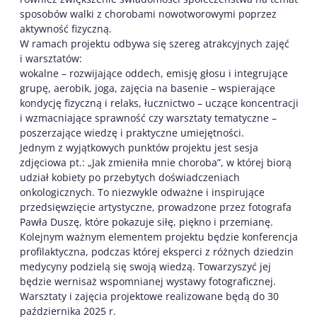
sposobów walki z chorobami nowotworowymi poprzez
aktywność fizyczną.
W ramach projektu odbywa się szereg atrakcyjnych zajęć
i warsztatów:
wokalne – rozwijające oddech, emisję głosu i integrujące
grupę, aerobik, joga, zajęcia na basenie – wspierające
kondycję fizyczną i relaks, łucznictwo – uczące koncentracji
i wzmacniające sprawność czy warsztaty tematyczne –
poszerzające wiedzę i praktyczne umiejętności.
Jednym z wyjątkowych punktów projektu jest sesja
zdjęciowa pt.: „Jak zmieniła mnie choroba”, w której biorą
udział kobiety po przebytych doświadczeniach
onkologicznych. To niezwykle odważne i inspirujące
przedsięwzięcie artystyczne, prowadzone przez fotografa
Pawła Duszę, które pokazuje siłę, piękno i przemianę.
Kolejnym ważnym elementem projektu będzie konferencja
profilaktyczna, podczas której eksperci z różnych dziedzin
medycyny podzielą się swoją wiedzą. Towarzyszyć jej
będzie wernisaż wspomnianej wystawy fotograficznej.
Warsztaty i zajęcia projektowe realizowane będą do 30
października 2025 r.