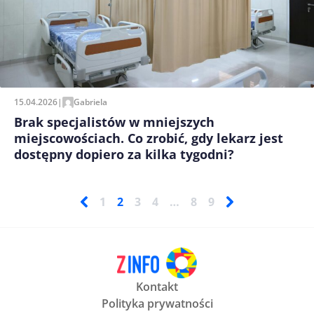
15.04.2026
|
Gabriela
Brak specjalistów w mniejszych
miejscowościach. Co zrobić, gdy lekarz jest
dostępny dopiero za kilka tygodni?
1
2
3
4
…
8
9
Kontakt
Polityka prywatności