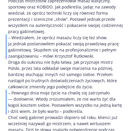
Podczas mistrzostw zaprezentował masaż klasyczny,
sportowy oraz KOBIDO. Jak podkreśla, jadąc na zawody
wiedział, że oprócz techniki liczy się również forma
prezentacji i sceniczne „show”. Postawił jednak przede
wszystkim na autentyczność i pokazanie swojej codziennej
pracy gabinetowej.
– Wiedziałem, że oprócz masażu liczy się też show.
Ja jednak postanowiłem pokazać swoją prawdziwą pracę
gabinetową. Skupiłem się na profesjonalizmie i pełnym
zaangażowaniu – mówi Krzysztof Rutkowski.
Droga do sukcesu nie była łatwa. Jak przyznaje mistrz
Polski, przez lata odkładał swoje marzenia na później,
bardziej słuchając innych niż samego siebie. Przełom
nastąpił po trudnych doświadczeniach życiowych, które
całkowicie zmieniły jego podejście do życia.
– Pewnego dnia moje życie na chwilę się zatrzymało
— dosłownie. Wtedy zrozumiałem, że nie warto żyć dla
kogoś kosztem siebie. Postawiłem wszystko na jedną kartę
i dziś wiem, że było warto – podkreśla.
Choć swój gabinet prowadzi dopiero od roku, klienci już
wcześniej nazywali go mistrzem, a nawet wirtuozem
masażu. Dziś te słowa znalazły potwierdzenie podczas