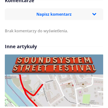
Komentarze
Napisz komentarz
Brak komentarzy do wyświetlenia.
Imię/ Nick*
Inne artykuły
Treść komentarza*
Zapamiętaj moje dane w tej przeglądarce podczas
pisania kolejnych komentarzy.