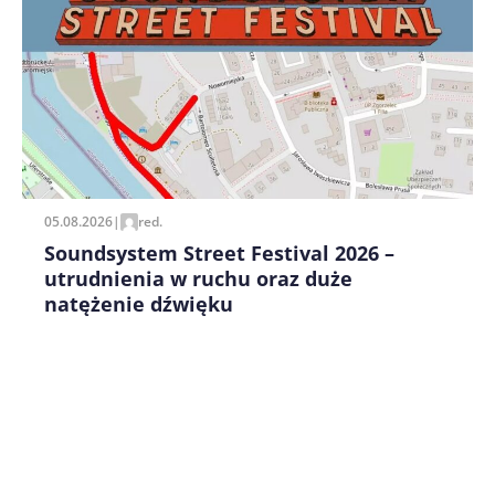
Zapamiętaj moje dane w tej przeglądarce podczas
pisania kolejnych komentarzy.
05.08.2026
|
red.
Soundsystem Street Festival 2026 –
utrudnienia w ruchu oraz duże
natężenie dźwięku