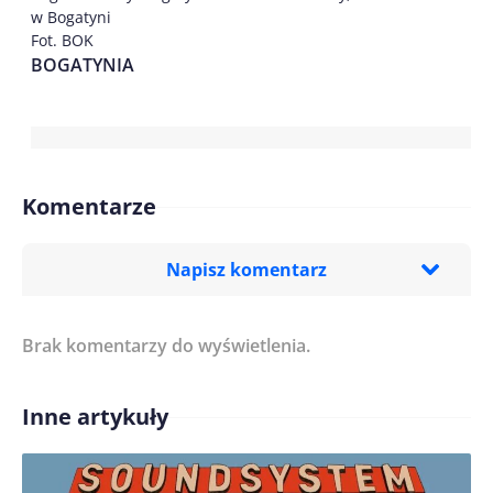
w Bogatyni
Fot. BOK
BOGATYNIA
Komentarze
Napisz komentarz
Brak komentarzy do wyświetlenia.
Imię/ Nick*
Inne artykuły
Treść komentarza*