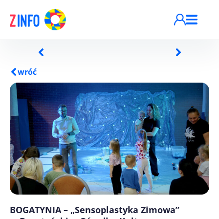
Przejdź do treści
wróć
BOGATYNIA – „Sensoplastyka Zimowa”