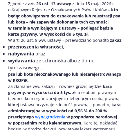
Zgodnie z
art. 26 ust. 13 ustawy
z dnia 15 maja 2026 r.
o Krajowym Rejestrze Oznakowanych Psów i Kotów –
kto
będąc obowiązanym do oznakowania lub rejestracji psa
lub kota – nie zapewnia dokonania tych czynności
w terminie wynikającym z ustawy – podlegać będzie
karze grzywny, w wysokości do 5 tys. zł
.
W art. 26 ust. 8 ww. ustawy – przewidziano ponadto
zakaz
:
przenoszenia własności
,
nabywania
oraz
wydawania
ze schroniska albo z domu
tymczasowego,
psa lub kota nieoznakowanego lub niezarejestrowanego
w KROPiK
.
Za złamanie ww. zakazu – również grozić będzie
kara
grzywny, w wysokości do 5 tys. zł
, a osobom prawnym
i jednostkom organizacyjnym, niebędącym osobą prawną,
której ustawa przyznaje zdolność prawną – ponadto,
kara
administracyjna w wysokości od 0,56 % do 200 %
przeciętnego
wynagrodzenia
w gospodarce narodowej
w poprzednim roku kalendarzowym
. Karę tę, nakładać
będzie, w drodze decyzji, powiatowy lekarz weterynarii.