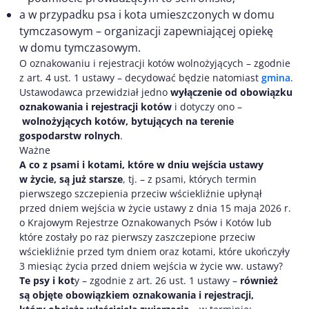
a w przypadku psa i kota umieszczonych w domu
tymczasowym – organizacji zapewniającej opiekę
w domu tymczasowym.
O oznakowaniu i rejestracji kotów wolnożyjących – zgodnie
z art. 4 ust. 1 ustawy – decydować będzie natomiast
gmina
.
Ustawodawca przewidział jedno
wyłączenie od obowiązku
oznakowania i rejestracji kotów
i dotyczy ono –
wolnożyjących kotów, bytujących na terenie
gospodarstw rolnych
.
Ważne
A co z psami i kotami, które w dniu wejścia ustawy
w życie, są już starsze
, tj. – z psami, których termin
pierwszego szczepienia przeciw wściekliźnie upłynął
przed dniem wejścia w życie ustawy z dnia 15 maja 2026 r.
o Krajowym Rejestrze Oznakowanych Psów i Kotów lub
które zostały po raz pierwszy zaszczepione przeciw
wściekliźnie przed tym dniem oraz kotami, które ukończyły
3 miesiąc życia przed dniem wejścia w życie ww. ustawy?
Te psy i kot
y – zgodnie z art. 26 ust. 1 ustawy –
również
są objęte obowiązkiem oznakowania i rejestracji,