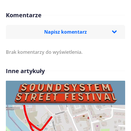
Komentarze
Napisz komentarz
Brak komentarzy do wyświetlenia.
Imię/ Nick*
Inne artykuły
Treść komentarza*
Zapamiętaj moje dane w tej przeglądarce podczas