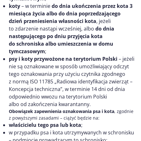
koty
– w terminie
do dnia ukończenia przez kota 3
miesiąca życia albo do dnia poprzedzającego
dzień przeniesienia własności kota
, jeżeli
to zdarzenie nastąpi wcześniej, albo
do dnia
następującego po dniu przyjęcia kota
do schroniska albo umieszczenia w domu
tymczasowym
;
psy i koty przywożone na terytorium Polski
– jeżeli
nie są oznakowane w sposób umożliwiający odczyt
tego oznakowania przy użyciu czytnika zgodnego
z normą ISO 11785 „Radiowa identyfikacja zwierząt –
Koncepcja techniczna”, w terminie 14 dni od dnia
odpowiednio wwozu na terytorium Polski
albo od zakończenia kwarantanny.
Obowiązek zapewnienia oznakowania psa i kota
, zgodnie
z powyższymi zasadami – ciążyć będzie na:
właścicielu tego psa lub kota
;
w przypadku psa i kota utrzymywanych w schronisku
– podmiocie prowadzącym to schronisko;