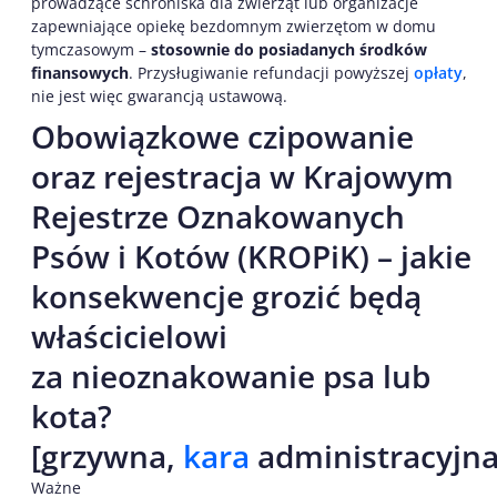
prowadzące schroniska dla zwierząt lub organizacje
zapewniające opiekę bezdomnym zwierzętom w domu
tymczasowym –
stosownie do posiadanych środków
finansowych
. Przysługiwanie refundacji powyższej
opłaty
,
nie jest więc gwarancją ustawową.
Obowiązkowe czipowanie
oraz rejestracja w Krajowym
Rejestrze Oznakowanych
Psów i Kotów (KROPiK) – jakie
konsekwencje grozić będą
właścicielowi
za nieoznakowanie psa lub
kota?
[grzywna,
kara
administracyjna
Ważne