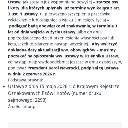
Ustaw
. Jak zostało już wspomniane powyżej –
starsze psy
i koty
(
dla których upłynęły już terminy wynikające z art.
3 ust. 1 ustawy
, tj. pierwszego szczepienia przeciwko
wściekliźnie lub osiągnięcia wieku 3 miesięcy życia) –
podlegać będą obowiązkowi znakowania, w terminie 3
lat od dnia wejścia w życie ustawy
(albo do dnia
poprzedzającego dzień przeniesienia własności psa lub
kota, jeżeli to zdarzenie nastąpi wcześniej).
Aby wyliczyć
dokładne daty aktualizacji ww. obowiązków – musimy
poczekać na ogłoszenie ww. ustawy w Dzienniku Ustaw
,
co nastąpi najprawdopodobniej jeszcze w dniu dzisiejszym,
ponieważ
Prezydent Karol Nawrocki, podpisał tę ustawę
w dniu 2 czerwca 2026 r.
Podstawa prawna:
Ustawa z dnia 15 maja 2026 r. o Krajowym Rejestrze
Oznakowanych Psów i Kotów (numer druku
sejmowego: 2293)
Źródło: infor.pl