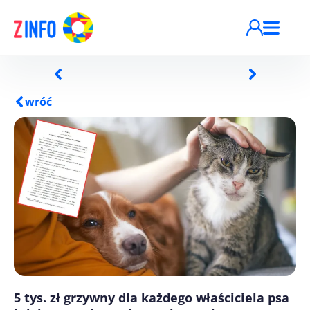
Przejdź do treści
wróć
5 tys. zł grzywny dla każdego właściciela psa