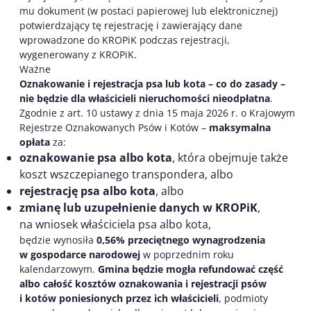
mu dokument (w postaci papierowej lub elektronicznej)
potwierdzający tę rejestrację i zawierający dane
wprowadzone do KROPiK podczas rejestracji,
wygenerowany z KROPiK.
Ważne
Oznakowanie i rejestracja psa lub kota – co do zasady –
nie będzie dla właścicieli nieruchomości nieodpłatna
.
Zgodnie z art. 10 ustawy z dnia 15 maja 2026 r. o Krajowym
Rejestrze Oznakowanych Psów i Kotów –
maksymalna
opłata
za:
oznakowanie psa albo kota
, która obejmuje także
koszt wszczepianego transpondera, albo
rejestrację psa albo kota
, albo
zmianę lub uzupełnienie danych w KROPiK
,
na wniosek właściciela psa albo kota,
będzie wynosiła
0,56% przeciętnego wynagrodzenia
w gospodarce narodowej
w poprzednim roku
kalendarzowym.
Gmina będzie mogła refundować część
albo całość kosztów oznakowania i rejestracji psów
i kotów poniesionych przez ich właścicieli
, podmioty