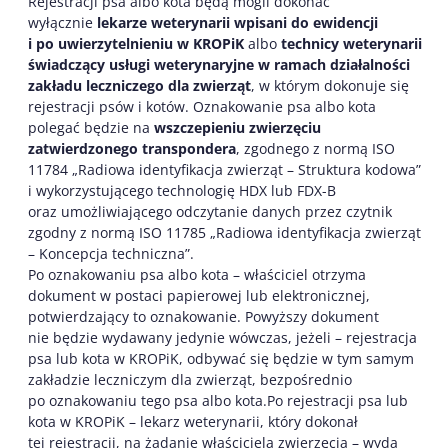
Rejestracji psa albo kota będą mogli dokonać
wyłącznie
lekarze weterynarii wpisani do ewidencji
i po uwierzytelnieniu w KROPiK
albo
technicy weterynarii
świadczący usługi weterynaryjne w ramach działalności
zakładu leczniczego dla zwierząt
, w którym dokonuje się
rejestracji psów i kotów. Oznakowanie psa albo kota
polegać będzie na
wszczepieniu zwierzęciu
zatwierdzonego transpondera
, zgodnego z normą ISO
11784 „Radiowa identyfikacja zwierząt – Struktura kodowa”
i wykorzystującego technologię HDX lub FDX-B
oraz umożliwiającego odczytanie danych przez czytnik
zgodny z normą ISO 11785 „Radiowa identyfikacja zwierząt
– Koncepcja techniczna”.
Po oznakowaniu psa albo kota – właściciel otrzyma
dokument w postaci papierowej lub elektronicznej,
potwierdzający to oznakowanie. Powyższy dokument
nie będzie wydawany jedynie wówczas, jeżeli – rejestracja
psa lub kota w KROPiK, odbywać się będzie w tym samym
zakładzie leczniczym dla zwierząt, bezpośrednio
po oznakowaniu tego psa albo kota.Po rejestracji psa lub
kota w KROPiK – lekarz weterynarii, który dokonał
tej rejestracji, na żądanie właściciela zwierzęcia – wyda