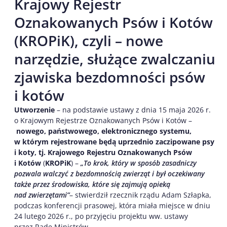
Krajowy Rejestr
Oznakowanych Psów i Kotów
(KROPiK), czyli – nowe
narzędzie, służące zwalczaniu
zjawiska bezdomności psów
i kotów
Utworzenie
– na podstawie ustawy z dnia 15 maja 2026 r.
o Krajowym Rejestrze Oznakowanych Psów i Kotów –
nowego, państwowego, elektronicznego systemu,
w którym rejestrowane będą uprzednio zaczipowane psy
i koty, tj. Krajowego Rejestru Oznakowanych Psów
i Kotów
(
KROPiK
) –
„To krok, który w sposób zasadniczy
pozwala walczyć z bezdomnością zwierząt i był oczekiwany
także przez środowiska, które się zajmują opieką
nad zwierzętami”
– stwierdził rzecznik rządu Adam Szłapka,
podczas konferencji prasowej, która miała miejsce w dniu
24 lutego 2026 r., po przyjęciu projektu ww. ustawy
przez Radę Ministrów.