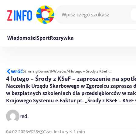
Przejdź do treści
Wiadomości
Sport
Rozrywka
wróć
Strona główna
/
8-Wpisów
/
4 lutego – Środy z KSeF – zaproszenie na spotkanie
4 lutego – Środy z KSeF – zaproszenie na spot
Naczelnik Urzędu Skarbowego w Zgorzelcu zaprasza d
w bezpłatnych szkoleniach dla przedsiębiorców w zak
Krajowego Systemu e-Faktur pt. „Środy z KSeF – KSeF 
red.
04.02.2026
28
Czas lektury:
< 1
min