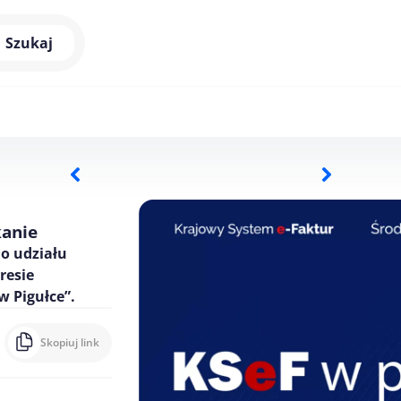
Szukaj
kanie
o udziału
resie
w Pigułce”.
Skopiuj link