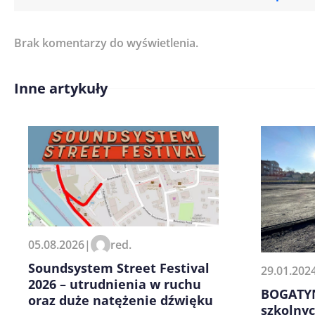
Brak komentarzy do wyświetlenia.
Imię/ Nick*
Inne artykuły
Treść komentarza*
Zapamiętaj moje dane w tej pr
05.08.2026
|
red.
kolejnych komentarzy.
Soundsystem Street Festival
29.01.202
2026 – utrudnienia w ruchu
BOGATYN
oraz duże natężenie dźwięku
szkolnyc