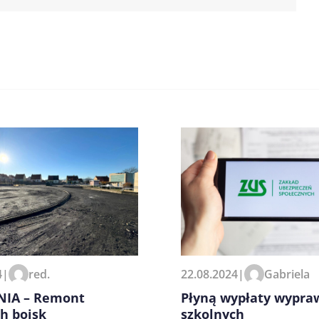
zeglądarce podczas pisania
4
|
red.
22.08.2024
|
Gabriela
IA – Remont
Płyną wypłaty wypra
h boisk
szkolnych