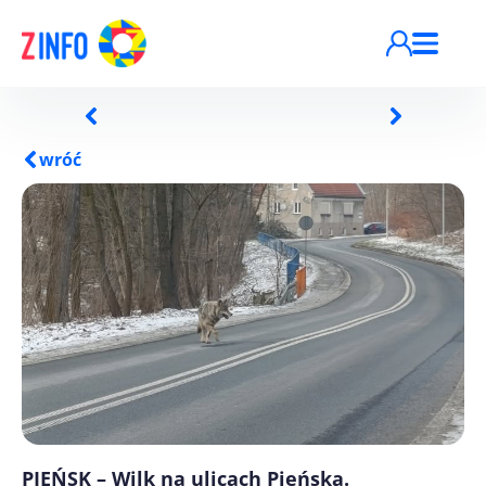
Przejdź do treści
wróć
PIEŃSK – Wilk na ulicach Pieńska.