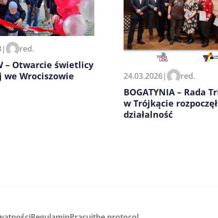
zeglądarce podczas pisania
3
|
red.
– Otwarcie świetlicy
j we Wrociszowie
24.03.2026
|
red.
BOGATYNIA – Rada Tr
w Trójkącie rozpoczę
działalność
watności
Regulamin
Pracuj
the protocol