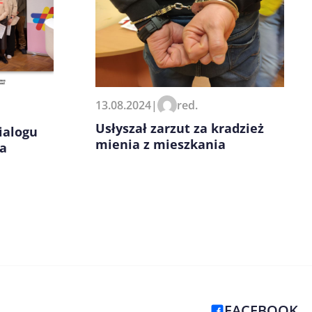
13.08.2024
|
red.
Usłyszał zarzut za kradzież
ialogu
mienia z mieszkania
ła
FACEBOOK