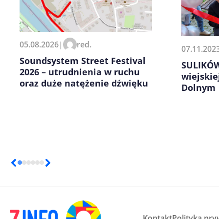
Zapamiętaj moje dane w tej pr
05.08.2026
|
red.
07.11.202
kolejnych komentarzy.
Soundsystem Street Festival
SULIKÓW 
2026 – utrudnienia w ruchu
wiejskie
oraz duże natężenie dźwięku
Dolnym
Kontakt
Polityka pry