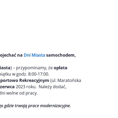
dojechać na
Dni Miasta
samochodem,
iasta
) – przypominamy, że
opłata
iątku w godz. 8:00-17:00.
 Sportowo Rekreacyjnym
(ul. Maratońska
 czerwca
2023 roku. Należy dodać,
dni wolne od pracy.
o gdzie trwają prace modernizacyjne.