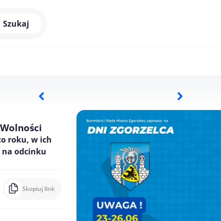
Szukaj
 Wolności
co roku, w ich
o na odcinku
Skopiuj link