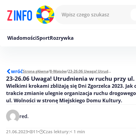
Przejdź do treści
Wiadomości
Sport
Rozrywka
wróć
Strona główna
/
8-Wpisów
/
23-26.06 Uwaga! Utrudnienia w ruchu przy ul. Wolności
23-26.06 Uwaga! Utrudnienia w ruchu przy ul.
Wielkimi krokami zbliżają się Dni Zgorzelca 2023. Jak 
trakcie zmianie ulegnie organizacja ruchu drogoweg
ul. Wolności w stronę Miejskiego Domu Kultury.
red.
21.06.2023
11
Czas lektury:
< 1
min