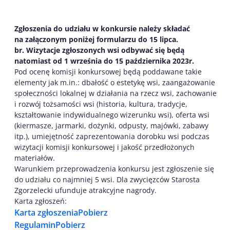
Zgłoszenia do udziału w konkursie należy składać
na załączonym poniżej formularzu do 15 lipca.
br. Wizytacje zgłoszonych wsi odbywać się będą
natomiast od 1 września do 15 października
2023r.
Pod ocenę komisji konkursowej będą poddawane takie
elementy jak m.in.: dbałość o estetykę wsi, zaangażowanie
społeczności lokalnej w działania na rzecz wsi, zachowanie
i rozwój tożsamości wsi (historia, kultura, tradycje,
kształtowanie indywidualnego wizerunku wsi), oferta wsi
(kiermasze, jarmarki, dożynki, odpusty, majówki, zabawy
itp.), umiejętność zaprezentowania dorobku wsi podczas
wizytacji komisji konkursowej i jakość przedłożonych
materiałów.
Warunkiem przeprowadzenia konkursu jest zgłoszenie się
do udziału co najmniej 5 wsi. Dla zwycięzców Starosta
Zgorzelecki ufunduje atrakcyjne nagrody.
Karta zgłoszeń:
Karta zgłoszenia
Pobierz
Regulamin
Pobierz