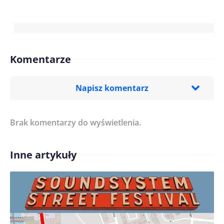
Komentarze
Napisz komentarz
Brak komentarzy do wyświetlenia.
Imię/ Nick*
Inne artykuły
Treść komentarza*