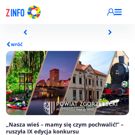
Przejdź do treści
wróć
„Nasza wieś – mamy się czym pochwalić!” –
ruszyła IX edycja konkursu