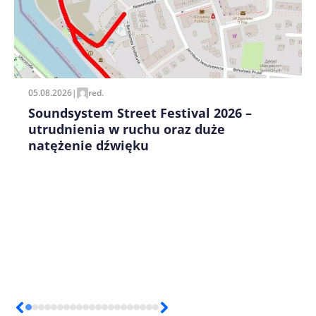
Zapamiętaj moje dane w tej przeglądarce podczas
pisania kolejnych komentarzy.
05.08.2026
|
red.
Soundsystem Street Festival 2026 –
utrudnienia w ruchu oraz duże
natężenie dźwięku