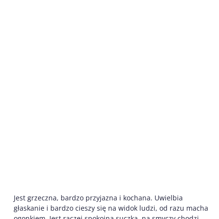
Jest grzeczna, bardzo przyjazna i kochana. Uwielbia
głaskanie i bardzo cieszy się na widok ludzi, od razu macha
ogonkiem. Jest raczej spokojną suczką, na smyczy chodzi