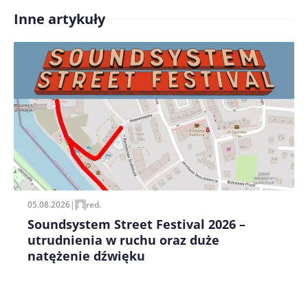
Inne artykuły
Treść komentarza*
Zapamiętaj moje dane w tej przeglądarce podczas
pisania kolejnych komentarzy.
05.08.2026
|
red.
Soundsystem Street Festival 2026 –
utrudnienia w ruchu oraz duże
natężenie dźwięku