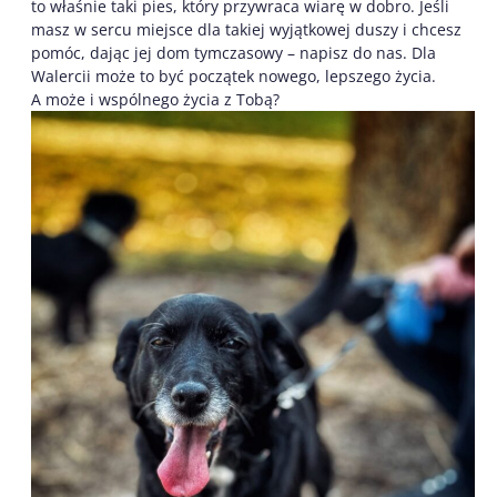
to właśnie taki pies, który przywraca wiarę w dobro. Jeśli
masz w sercu miejsce dla takiej wyjątkowej duszy i chcesz
pomóc, dając jej dom tymczasowy – napisz do nas. Dla
Walercii może to być początek nowego, lepszego życia.
A może i wspólnego życia z Tobą?