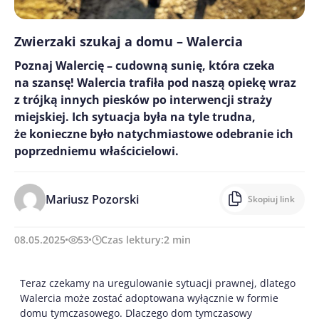
Zwierzaki szukaj a domu – Walercia
Poznaj Walercię – cudowną sunię, która czeka
na szansę! Walercia trafiła pod naszą opiekę wraz
z trójką innych piesków po interwencji straży
miejskiej. Ich sytuacja była na tyle trudna,
że konieczne było natychmiastowe odebranie ich
poprzedniemu właścicielowi.
Mariusz Pozorski
Skopiuj link
08.05.2025
53
Czas lektury:
2
min
Teraz czekamy na uregulowanie sytuacji prawnej, dlatego
Walercia może zostać adoptowana wyłącznie w formie
domu tymczasowego. Dlaczego dom tymczasowy