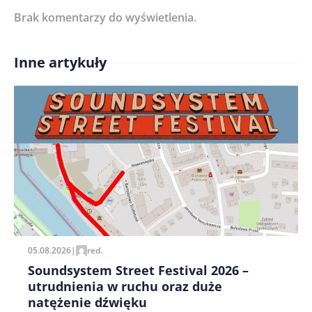
Brak komentarzy do wyświetlenia.
Imię/ Nick*
Inne artykuły
Treść komentarza*
Zapamiętaj moje dane w tej przeglądarce podczas
pisania kolejnych komentarzy.
05.08.2026
|
red.
Soundsystem Street Festival 2026 –
utrudnienia w ruchu oraz duże
natężenie dźwięku