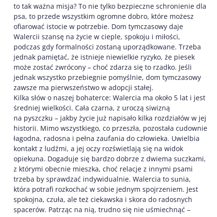
to tak ważna misja? To nie tylko bezpieczne schronienie dla
psa, to przede wszystkim ogromne dobro, które możesz
ofiarować istocie w potrzebie. Dom tymczasowy daje
Walercii szansę na życie w cieple, spokoju i miłości,
podczas gdy formalności zostaną uporządkowane. Trzeba
jednak pamiętać, że istnieje niewielkie ryzyko, że piesek
może zostać zwrócony – choć zdarza się to rzadko. Jeśli
jednak wszystko przebiegnie pomyślnie, dom tymczasowy
zawsze ma pierwszeństwo w adopcji stałej.
Kilka słów o naszej bohaterce: Walercia ma około 5 lat i jest
średniej wielkości. Cała czarna, z uroczą siwizną
na pyszczku – jakby życie już napisało kilka rozdziałów w jej
historii. Mimo wszystkiego, co przeszła, pozostała cudownie
łagodna, radosna i pełna zaufania do człowieka. Uwielbia
kontakt z ludźmi, a jej oczy rozświetlają się na widok
opiekuna. Dogaduje się bardzo dobrze z dwiema suczkami,
z którymi obecnie mieszka, choć relacje z innymi psami
trzeba by sprawdzać indywidualnie. Walercia to sunia,
która potrafi rozkochać w sobie jednym spojrzeniem. Jest
spokojna, czuła, ale też ciekawska i skora do radosnych
spacerów. Patrząc na nią, trudno się nie uśmiechnąć –