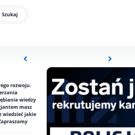
Szukaj
wego rozwoju.
erzania
ębiania wiedzy
icjantem masz
 wiedzieć jakie
? Zapraszamy