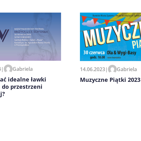
zeglądarce podczas pisania
4
|
Gabriela
14.06.2023
|
Gabriela
ać idealne ławki
Muzyczne Piątki 2023
 do przestrzeni
j?