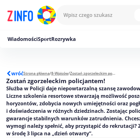
Przejdź do treści
Wiadomości
Sport
Rozrywka
wróć
Strona główna
/
8-Wpisów
/
Zostań zgorzeleckim policjantem!
Zostań zgorzeleckim policjantem!
Służba w Policji daje niepowtarzalną szansę zawodo
Liczne szkolenia resortowe stwarzają możliwość posz
horyzontów, zdobycia nowych umiejętności oraz pogł
i doświadczenia w różnych dziedzinach. Zostając pol
gwarancje stabilnych warunków zatrudnienia. Chcesz
wymogi należy spełnić, aby przystąpić do rekrutacji
w środę 3 lipca na „dzień otwarty”.