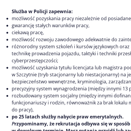
Służba w Policji zapewnia:
możliwość pozyskania pracy niezależnie od posiada
gwarancję stałych warunków pracy,
ciekawą pracę,
możliwość rozwoju zawodowego adekwatnie do zainte
różnorodny system szkoleń i kursów językowych oraz 
technikę prowadzenia pojazdu, taktyki i techniki przes
cyberprzestępczości;
możliwość uzyskania tytułu licencjata lub magistra po
w Szczytnie (tryb stacjonarny lub niestacjonarny) na
bezpieczeństwo wewnętrzne, kryminologia, zarządzani
precyzyjny system wynagrodzenia (między innymi 13
rozbudowany system socjalny (między innymi dofina
funkcjonariuszy i rodzin, równoważnik za brak lokalu
do pracy),
po 25 latach służby nabycie praw emerytalnych.
P
rzypominamy, że rekrutacja odbywa się w sposób 
w dowolnym terminie.
Masz pytania przyjdź lub za