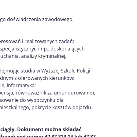
nego doświadczenia zawodowego,
resowań i realizowanych zadań;
specjalistycznych np.: doskonalących
łuchania, analizy kryminalnej,
dejmując studia w Wyższej Szkole Policji
 jednym z oferowanych kierunków:
e, informatyka;
 pensja, równoważnik za umundurowanie),
nsowanie do wypoczynku dla
 mieszkalnego, pokrycie kosztów dojazdu
ciągły.
Dokument można składać
dzwoń pod numer 47 87 323 14 lub 47 87