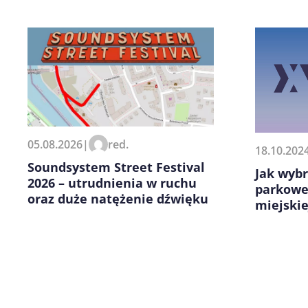
Zapamiętaj moje dane w tej pr
05.08.2026
|
red.
18.10.202
kolejnych komentarzy.
Soundsystem Street Festival
Jak wybr
2026 – utrudnienia w ruchu
parkowe
oraz duże natężenie dźwięku
miejskie