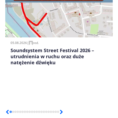
Zapamiętaj moje dane w tej przeglądarce podczas
pisania kolejnych komentarzy.
05.08.2026
|
red.
Soundsystem Street Festival 2026 –
utrudnienia w ruchu oraz duże
natężenie dźwięku