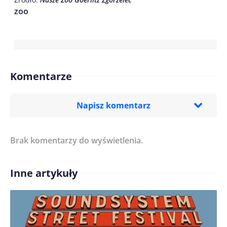
zoo
Komentarze
Napisz komentarz
Brak komentarzy do wyświetlenia.
Imię/ Nick*
Inne artykuły
Treść komentarza*