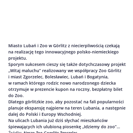
Miasto Lubań i Zoo w Görlitz z niecierpliwością czekają
na realizację tego innowacyjnego polsko-niemieckiego
projektu.
Sporym sukcesem cieszy się także dotychczasowy projekt
„
Witaj maluchu” realizowany we współpracy
Zoo Görlitz
i miast Zgorzelec, Bolesławiec, Lubań i Bogatynia
,
w ramach którego rodzic nowo narodzonego dziecka
otrzymuje w prezencie kupon na roczny, bezpłatny bilet
do Zoo.
Dlatego görlitzkie zoo, aby pozostać na fali popularności
planuje ekspansję najpierw na teren Lubania, a następnie
dalej do Polski i Europy Wschodniej.
Na ulicach Lubania już dziś słychać mieszkańców
śpiewających ich ulubioną piosenkę „Idziemy do zoo”…
Źródło:
Nasze Zoo Goerlitz Zgorzelec