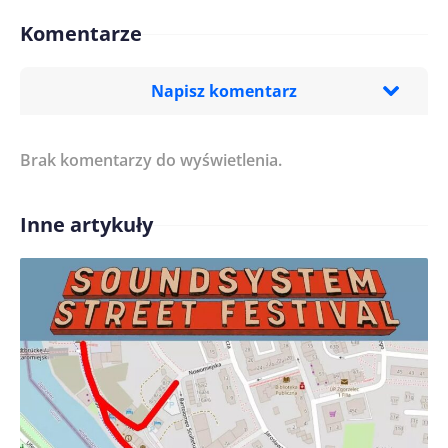
Komentarze
Napisz komentarz
Brak komentarzy do wyświetlenia.
Imię/ Nick*
Inne artykuły
Treść komentarza*
Zapamiętaj moje dane w tej przeglądarce podczas
pisania kolejnych komentarzy.