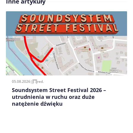
Inne artykuły
Treść komentarza*
Zapamiętaj moje dane w tej przeglądarce podczas
pisania kolejnych komentarzy.
05.08.2026
|
red.
Soundsystem Street Festival 2026 –
utrudnienia w ruchu oraz duże
natężenie dźwięku