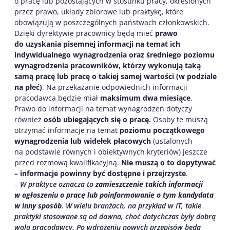
o pracę lub pozostających w stosunku pracy, określonych
przez prawo, układy zbiorowe lub praktykę, które
obowiązują w poszczególnych państwach członkowskich.
Dzięki dyrektywie pracownicy będą mieć
prawo
do uzyskania pisemnej informacji na temat ich
indywidualnego wynagrodzenia oraz średniego poziomu
wynagrodzenia pracowników, którzy wykonują taką
samą pracę lub pracę o takiej samej wartości (w podziale
na płeć)
. Na przekazanie odpowiednich informacji
pracodawca będzie miał
maksimum dwa miesiące
.
Prawo do informacji na temat wynagrodzeń dotyczy
również
osób ubiegających się o pracę.
Osoby te muszą
otrzymać informacje na temat
poziomu początkowego
wynagrodzenia lub widełek płacowych
(ustalonych
na podstawie równych i obiektywnych kryteriów) jeszcze
przed rozmową kwalifikacyjną.
Nie muszą o to dopytywać
– informacje powinny być dostępne i przejrzyste
.
–
W praktyce oznacza to
zamieszczenie takich informacji
w ogłoszeniu o pracę lub poinformowanie o tym kandydata
w inny sposób
. W wielu branżach, na przykład w IT, takie
praktyki stosowane są od dawna, choć dotychczas były dobrą
wolą pracodawcy. Po wdrożeniu nowych przepisów będą