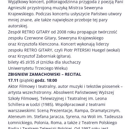
Wyjątkowy koncert, półtoragodzinna przygoda z poezją Pani
Agnieszki przystrojoną muzyką Mistrza Seweryna
Krajewskiego. Podczas koncertu usłyszycie Państwo utwory
mniej znane, ale także największe przeboje tej pary
autorskiej.
Zespół RETRO GITARY od 2008 roku propaguje twórczość
zespołu Czerwone Gitary, Seweryna Krajewskiego
oraz Krzysztofa Klenczona. Koncert wykonają liderzy
zespołu RETRO GITARY, czyli Piotr PITERSKI Huegel (wokal)
oraz Krzysztof Zaborniak (gitara).
bilety 45 zł/35 zł (zniżka dla słuchaczy
Uniwersytetu Trzeciego Wieku)
ZBIGNIEW ZAMACHOWSKI – RECITAL
17.11
(piątek)
godz. 18:00
Aktor Filmowy i teatralny, autor muzyki i tekstów piosenek –
artysta wszechstronny. Absolwent Państwowej Wyższej
Szkoły Filmowej, Telewizyjnej i Teatralnej im. Leona
Schillera w Łodzi (1985). Współpracował z teatrami
warszawskimi: Sceną Prezentacje, Rampa, Dramatycznym,
Ateneum im. Stefana Jaracza, Syrena, na Woli im. Tadeusza
Łomnickiego, Polonia, Roma, a także z Teatrem Polskiego
Radia i Teatrem Telewizji Polskiej. Od 1997 roku jest