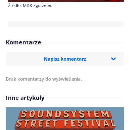
Źródło: MDK Zgorzelec
Komentarze
Napisz komentarz
Brak komentarzy do wyświetlenia.
Imię/ Nick*
Inne artykuły
Treść komentarza*