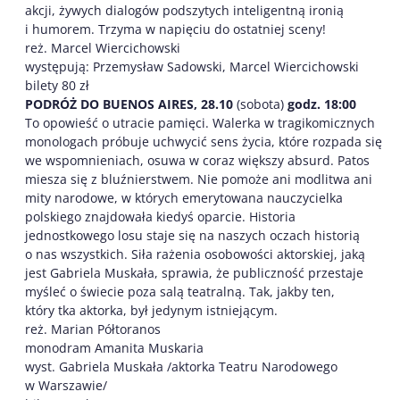
akcji, żywych dialogów podszytych inteligentną ironią
i humorem. Trzyma w napięciu do ostatniej sceny!
reż. Marcel Wiercichowski
występują: Przemysław Sadowski, Marcel Wiercichowski
bilety 80 zł
PODRÓŻ DO BUENOS AIRES, 28.10
(sobota)
godz. 18:00
To opowieść o utracie pamięci. Walerka w tragikomicznych
monologach próbuje uchwycić sens życia, które rozpada się
we wspomnieniach, osuwa w coraz większy absurd. Patos
miesza się z bluźnierstwem. Nie pomoże ani modlitwa ani
mity narodowe, w których emerytowana nauczycielka
polskiego znajdowała kiedyś oparcie. Historia
jednostkowego losu staje się na naszych oczach historią
o nas wszystkich. Siła rażenia osobowości aktorskiej, jaką
jest Gabriela Muskała, sprawia, że publiczność przestaje
myśleć o świecie poza salą teatralną. Tak, jakby ten,
który tka aktorka, był jedynym istniejącym.
reż. Marian Półtoranos
monodram Amanita Muskaria
wyst. Gabriela Muskała /aktorka Teatru Narodowego
w Warszawie/