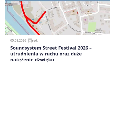
Zapamiętaj moje dane w tej przeglądarce podczas
pisania kolejnych komentarzy.
05.08.2026
|
red.
Soundsystem Street Festival 2026 –
utrudnienia w ruchu oraz duże
natężenie dźwięku