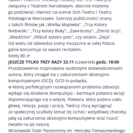
związany z Teatrem Narodowym, obecnie możemy
go podziwiać również na scenie Och-Teatru i Teatru
Polskiego w Warszawie. Szerszej publiczności znany
z takich filmów jak „Wielka Majówka”, „Trzy Kolory
Niebieski,” „Trzy kolory Biały”; „Zawrócony”; „Zmróż oczy”,
„Wiedźmin” „Pitbull ostatni pies”, czy ostatni „Zieja”.
Od wielu lat odwiedza sceny muzyczne w całej Polsce,
gdzie koncertuje ze swoim recitalem.
bilety 80 zł
JESZCZE TYLKO TRZY RAZY 23.11
(czwartek)
godz. 18:00
Przedstawienie inspirowane osobistymi doświadczeniami
autora, który zmagał się z zaburzeniami obsesyjno-
kompulsywnymi (OCD). OCD to pułapka,
w której perfekcyjnym rozwiązaniem problemu (obsesji)
wydaje się działanie (kompulsja) – karmiące potwora wciąż
dopominającego się o więcej. Potwora, który pożera ciało,
głowę, relacje, pasję i pracę. Twórcy chcą wyciągnąć
ze społecznej szuflady temat tej cichej i wstydliwej choroby,
jaką są zaburzenia obsesyjno-kompulsywne oraz rzucić
światło na jej naturę.
Wrocławski Teatr Pantomimy im. Henryka Tomaszewskiego