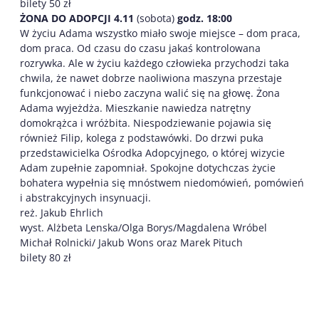
bilety 50 zł
ŻONA DO ADOPCJI 4.11
(sobota)
godz. 18:00
W życiu Adama wszystko miało swoje miejsce – dom praca,
dom praca. Od czasu do czasu jakaś kontrolowana
rozrywka. Ale w życiu każdego człowieka przychodzi taka
chwila, że nawet dobrze naoliwiona maszyna przestaje
funkcjonować i niebo zaczyna walić się na głowę. Żona
Adama wyjeżdża. Mieszkanie nawiedza natrętny
domokrążca i wróżbita. Niespodziewanie pojawia się
również Filip, kolega z podstawówki. Do drzwi puka
przedstawicielka Ośrodka Adopcyjnego, o której wizycie
Adam zupełnie zapomniał. Spokojne dotychczas życie
bohatera wypełnia się mnóstwem niedomówień, pomówień
i abstrakcyjnych insynuacji.
reż. Jakub Ehrlich
wyst. Alżbeta Lenska/Olga Borys/Magdalena Wróbel
Michał Rolnicki/ Jakub Wons oraz Marek Pituch
bilety 80 zł