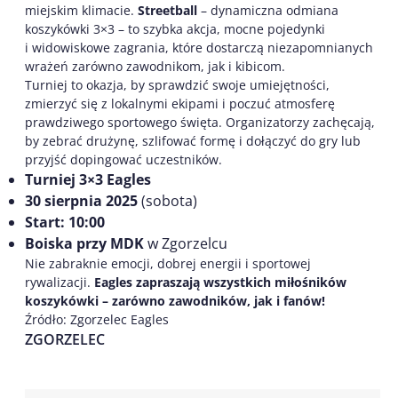
miejskim klimacie.
Streetball
– dynamiczna odmiana
koszykówki 3×3 – to szybka akcja, mocne pojedynki
i widowiskowe zagrania, które dostarczą niezapomnianych
wrażeń zarówno zawodnikom, jak i kibicom.
Turniej to okazja, by sprawdzić swoje umiejętności,
zmierzyć się z lokalnymi ekipami i poczuć atmosferę
prawdziwego sportowego święta. Organizatorzy zachęcają,
by zebrać drużynę, szlifować formę i dołączyć do gry lub
przyjść dopingować uczestników.
Turniej 3×3 Eagles
30 sierpnia 2025
(sobota)
Start: 10:00
Boiska przy MDK
w Zgorzelcu
Nie zabraknie emocji, dobrej energii i sportowej
rywalizacji.
Eagles zapraszają wszystkich miłośników
koszykówki – zarówno zawodników, jak i fanów!
Źródło: Zgorzelec Eagles
ZGORZELEC