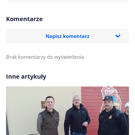
Komentarze
Napisz komentarz
Brak komentarzy do wyświetlenia.
Imię/ Nick*
Inne artykuły
Treść komentarza*
Zapamiętaj moje dane w tej przeglądarce podczas