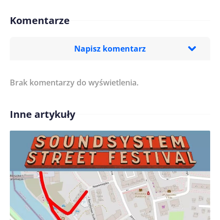
Komentarze
Napisz komentarz
Brak komentarzy do wyświetlenia.
Imię/ Nick*
Inne artykuły
Treść komentarza*
Zapamiętaj moje dane w tej przeglądarce podczas
pisania kolejnych komentarzy.