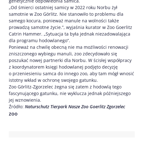
genetycznie odpowiednia samica.
„Od śmierci ostatniej samicy w 2022 roku Norbu żył
samotnie w Zoo Görlitz. Nie stanowiło to problemu dla
samego kocura, ponieważ manule na wolności także
prowadzą samotne życie.”, wyjaśnia kurator w Zoo Goerlitz
Catrin Hammer. „Sytuacja ta była jednak niezadowalająca
dla programu hodowlanego”.
Ponieważ na chwilę obecną nie ma możliwości renowacji
zniszczonego wybiegu manuli, zoo zdecydowało się
poszukać nowej partnerki dla Norbu. W ścisłej współpracy
z koordynatorem księgi hodowlanej podjęto decyzję
o przeniesieniu samca do innego zoo, aby tam mógł wnosić
istotny wkład w ochronę swojego gatunku.
Zoo Görlitz-Zgorzelec żegna się zatem z hodowlą tego
fascynującego gatunku, nie wyklucza jednak późniejszego
jej wznowienia.
Źródło:
Naturschutz Tierpark Nasze Zoo Goerlitz Zgorzelec
zoo