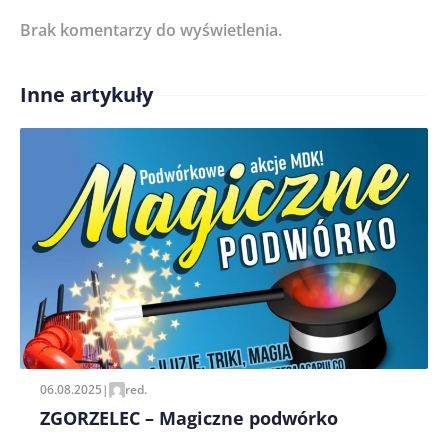
Brak komentarzy do wyświetlenia.
Imię/ Nick*
Inne artykuły
Treść komentarza*
Zapamiętaj moje dane w tej przeglądarce podczas
pisania kolejnych komentarzy.
06.08.2025
|
red.
ZGORZELEC – Magiczne podwórko