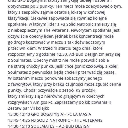
oraz GPO Bogatynia, którzy zamykają tabelę i uzbierali
dotychczas po 3 punkty. Ten mecz może zdecydować o tym,
który z zespołów zajmie ostatnią lokatę w końcowej
klasyfikacji. Ciekawie zapowiada się również kolejne
spotkanie, w którym lider z FB Solid Natronic zmierzy się
z niebezpiecznym The Veterans. Faworytem spotkania jest
oczywiście obecny lider, jednak brak koncentracji może
go drogo kosztować w meczu z tak doświadczonym
przeciwnikiem. W trzecim starciu tego dnia, które
rozpoczniemy o godzinie 12.30, Ad-Bud Design zmierzy się
z Soulmates. Obecny mistrz nie może pozwolić sobie
na stratę choćby punktu jeśli chce gonić czołówkę, z kolei
Soulmates z pewnością będą chcieli przerwać złą passę.
W ostatnim meczu ponownie zobaczymy jednego
z faworytów, który przy braku czujności może zgubić cenne
punkty. Chodzi oczywiście o zespół KS Brzózki,
który zmierzy się z nierówno grającym w obecnych
rozgrywkach Amigos Fc. Zapraszamy do kibicowania!!!
Zestaw par VII kolejki:
13:00-13:40 GPO BOGATYNIA – FC LA MASIA
13:45-14:25 FB SOLID NATRONIC – THE VETERANS
14:30-15:10 SOULMATES – AD-BUD DESIGN