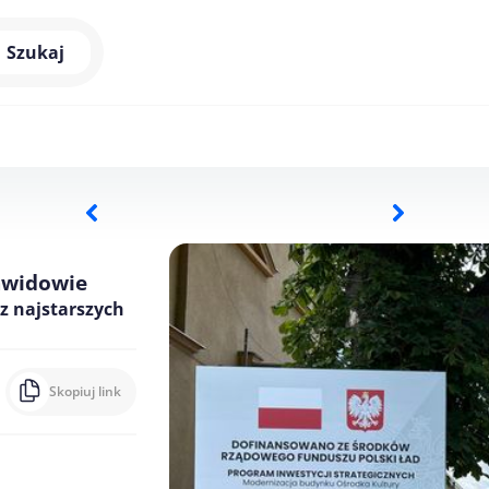
Szukaj
awidowie
z najstarszych
Skopiuj link