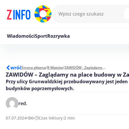
Przejdź do treści
Wiadomości
Sport
Rozrywka
wróć
Strona główna
/
8-Wpisów
/
ZAWIDÓW - Zaglądamy na place budowy w Zawidowie
ZAWIDÓW – Zaglądamy na place budowy w Z
Przy ulicy Grunwaldzkiej przebudowywany jest jeden 
budynków poprzemysłowych.
red.
07.07.2024
6
Czas lektury:
2
min