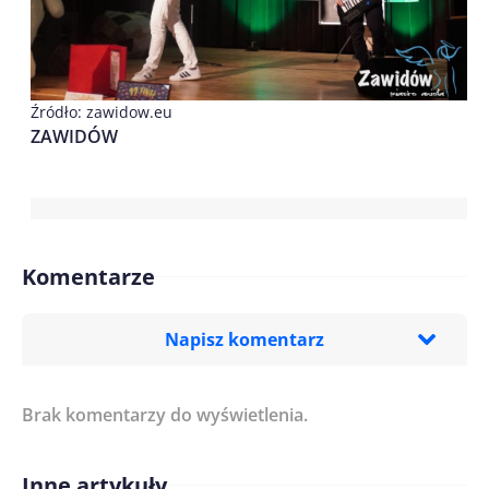
Źródło: zawidow.eu
ZAWIDÓW
Komentarze
Napisz komentarz
Brak komentarzy do wyświetlenia.
Imię/ Nick*
Inne artykuły
Treść komentarza*