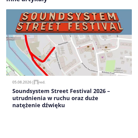
Zapamiętaj moje dane w tej przeglądarce podczas
pisania kolejnych komentarzy.
05.08.2026
|
red.
Soundsystem Street Festival 2026 –
utrudnienia w ruchu oraz duże
natężenie dźwięku