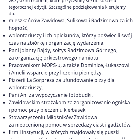
wszystkim osobom, które przyczyniły się do sukcesu
tegorocznej edycji. Szczególne podziękowania kierujemy
do:
mieszkańców Zawidowa, Sulikowa i Radzimowa za ich
hojność,
wolontariuszy i ich opiekunów, którzy poświęcili swój
czas na zbiórkę i organizację wydarzenia,
Pani Jolanty Bajdy, sołtys Radzimowa Górnego,
za organizację orkiestrowego namiotu,
Pracownikom MOPS-u, a także Dominice, Łukaszowi
i Amelii wsparcie przy liczeniu pieniędzy,
Pizzerii La Sorpresa za ufundowanie pizzy dla
wolontariuszy,
Pani Ani za wypożyczenie fotobudki,
Zawidowskim strażakom za zorganizowanie ogniska
i pomoc przy pieczeniu kiełbasek,
Stowarzyszeniu Miłośników Zawidowa
za nieocenioną pomoc w sprzedaży ciast i gadżetów,
firm i instytucji, w których znajdowały się puszki