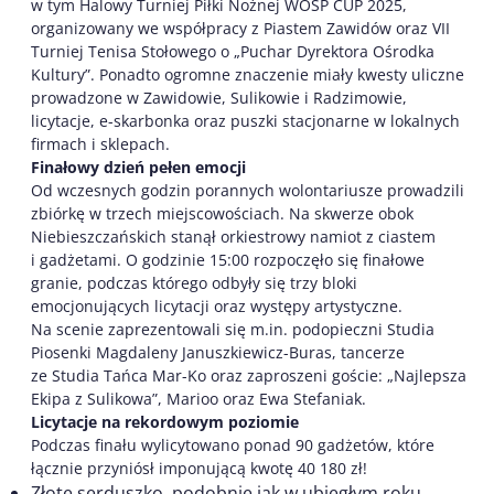
w tym Halowy Turniej Piłki Nożnej WOŚP CUP 2025,
organizowany we współpracy z Piastem Zawidów oraz VII
Turniej Tenisa Stołowego o „Puchar Dyrektora Ośrodka
Kultury”. Ponadto ogromne znaczenie miały kwesty uliczne
prowadzone w Zawidowie, Sulikowie i Radzimowie,
licytacje, e-skarbonka oraz puszki stacjonarne w lokalnych
firmach i sklepach.
Finałowy dzień pełen emocji
Od wczesnych godzin porannych wolontariusze prowadzili
zbiórkę w trzech miejscowościach. Na skwerze obok
Niebieszczańskich stanął orkiestrowy namiot z ciastem
i gadżetami. O godzinie 15:00 rozpoczęło się finałowe
granie, podczas którego odbyły się trzy bloki
emocjonujących licytacji oraz występy artystyczne.
Na scenie zaprezentowali się m.in. podopieczni Studia
Piosenki Magdaleny Januszkiewicz-Buras, tancerze
ze Studia Tańca Mar-Ko oraz zaproszeni goście: „Najlepsza
Ekipa z Sulikowa”, Marioo oraz Ewa Stefaniak.
Licytacje na rekordowym poziomie
Podczas finału wylicytowano ponad 90 gadżetów, które
łącznie przyniósł imponującą kwotę 40 180 zł!
Złote serduszko, podobnie jak w ubiegłym roku,