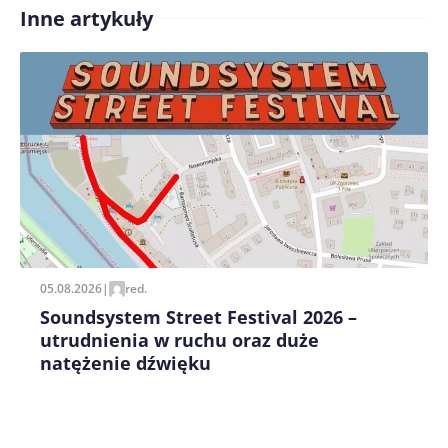
Inne artykuły
Treść komentarza*
Zapamiętaj moje dane w tej przeglądarce podczas
pisania kolejnych komentarzy.
05.08.2026
|
red.
Soundsystem Street Festival 2026 –
utrudnienia w ruchu oraz duże
natężenie dźwięku