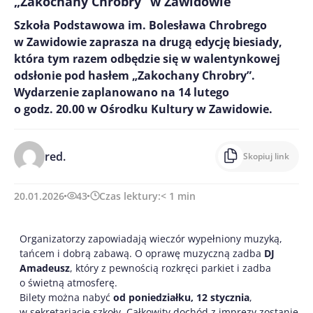
„Zakochany Chrobry” w Zawidowie
Szkoła Podstawowa im. Bolesława Chrobrego
w Zawidowie zaprasza na drugą edycję biesiady,
która tym razem odbędzie się w walentynkowej
odsłonie pod hasłem „Zakochany Chrobry”.
Wydarzenie zaplanowano na 14 lutego
o godz. 20.00 w Ośrodku Kultury w Zawidowie.
red.
Skopiuj link
20.01.2026
43
Czas lektury:
< 1
min
Organizatorzy zapowiadają wieczór wypełniony muzyką,
tańcem i dobrą zabawą. O oprawę muzyczną zadba
DJ
Amadeusz
, który z pewnością rozkręci parkiet i zadba
o świetną atmosferę.
Bilety można nabyć
od poniedziałku, 12 stycznia
,
w sekretariacie szkoły. Całkowity dochód z imprezy zostanie