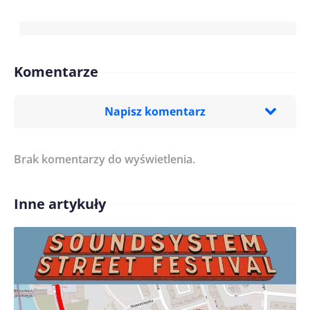
Komentarze
Napisz komentarz
Brak komentarzy do wyświetlenia.
Imię/ Nick*
Inne artykuły
Treść komentarza*