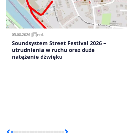
Zapamiętaj moje dane w tej przeglądarce podczas
pisania kolejnych komentarzy.
05.08.2026
|
red.
Soundsystem Street Festival 2026 –
utrudnienia w ruchu oraz duże
natężenie dźwięku