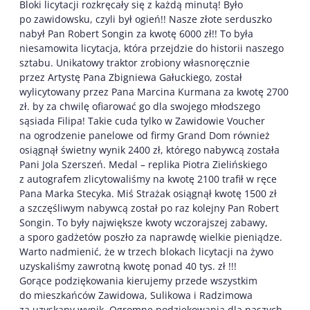
Bloki licytacji rozkręcały się z każdą minutą! Było
po zawidowsku, czyli był ogień!! Nasze złote serduszko
nabył Pan Robert Songin za kwotę 6000 zł!! To była
niesamowita licytacja, która przejdzie do historii naszego
sztabu. Unikatowy traktor zrobiony własnoręcznie
przez Artystę Pana Zbigniewa Gałuckiego, został
wylicytowany przez Pana Marcina Kurmana za kwotę 2700
zł. by za chwilę ofiarować go dla swojego młodszego
sąsiada Filipa! Takie cuda tylko w Zawidowie Voucher
na ogrodzenie panelowe od firmy Grand Dom również
osiągnął świetny wynik 2400 zł, którego nabywcą została
Pani Jola Szerszeń. Medal – replika Piotra Zielińskiego
z autografem zlicytowaliśmy na kwotę 2100 trafił w ręce
Pana Marka Stecyka. Miś Strażak osiągnął kwotę 1500 zł
a szczęśliwym nabywcą został po raz kolejny Pan Robert
Songin. To były największe kwoty wczorajszej zabawy,
a sporo gadżetów poszło za naprawdę wielkie pieniądze.
Warto nadmienić, że w trzech blokach licytacji na żywo
uzyskaliśmy zawrotną kwotę ponad 40 tys. zł !!!
Gorące podziękowania kierujemy przede wszystkim
do mieszkańców Zawidowa, Sulikowa i Radzimowa
za uzyskany wynik. Ogromne podziękowania dla naszych