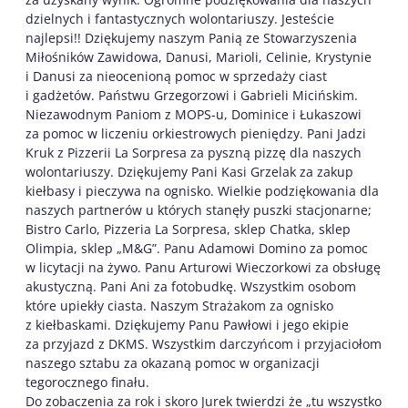
dzielnych i fantastycznych wolontariuszy. Jesteście
najlepsi!! Dziękujemy naszym Panią ze Stowarzyszenia
Miłośników Zawidowa, Danusi, Marioli, Celinie, Krystynie
i Danusi za nieocenioną pomoc w sprzedaży ciast
i gadżetów. Państwu Grzegorzowi i Gabrieli Micińskim.
Niezawodnym Paniom z MOPS-u, Dominice i Łukaszowi
za pomoc w liczeniu orkiestrowych pieniędzy. Pani Jadzi
Kruk z Pizzerii La Sorpresa za pyszną pizzę dla naszych
wolontariuszy. Dziękujemy Pani Kasi Grzelak za zakup
kiełbasy i pieczywa na ognisko. Wielkie podziękowania dla
naszych partnerów u których stanęły puszki stacjonarne;
Bistro Carlo, Pizzeria La Sorpresa, sklep Chatka, sklep
Olimpia, sklep „M&G”. Panu Adamowi Domino za pomoc
w licytacji na żywo. Panu Arturowi Wieczorkowi za obsługę
akustyczną. Pani Ani za fotobudkę. Wszystkim osobom
które upiekły ciasta. Naszym Strażakom za ognisko
z kiełbaskami. Dziękujemy Panu Pawłowi i jego ekipie
za przyjazd z DKMS. Wszystkim darczyńcom i przyjaciołom
naszego sztabu za okazaną pomoc w organizacji
tegorocznego finału.
Do zobaczenia za rok i skoro Jurek twierdzi że „tu wszystko