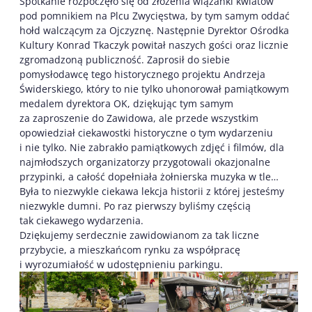
Spotkanie rozpoczęło się od złożenia wiązanki kwiatów
pod pomnikiem na Plcu Zwycięstwa, by tym samym oddać
hołd walczącym za Ojczyznę. Następnie Dyrektor Ośrodka
Kultury Konrad Tkaczyk powitał naszych gości oraz licznie
zgromadzoną publiczność. Zaprosił do siebie
pomysłodawcę tego historycznego projektu Andrzeja
Świderskiego, który to nie tylko uhonorował pamiątkowym
medalem dyrektora OK, dziękując tym samym
za zaproszenie do Zawidowa, ale przede wszystkim
opowiedział ciekawostki historyczne o tym wydarzeniu
i nie tylko. Nie zabrakło pamiątkowych zdjęć i filmów, dla
najmłodszych organizatorzy przygotowali okazjonalne
przypinki, a całość dopełniała żołnierska muzyka w tle…
Była to niezwykle ciekawa lekcja historii z której jesteśmy
niezwykle dumni. Po raz pierwszy byliśmy częścią
tak ciekawego wydarzenia.
Dziękujemy serdecznie zawidowianom za tak liczne
przybycie, a mieszkańcom rynku za współpracę
i wyrozumiałość w udostępnieniu parkingu.