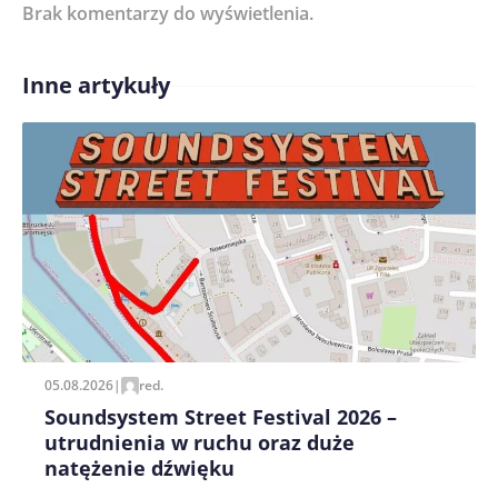
Brak komentarzy do wyświetlenia.
Imię/ Nick*
Inne artykuły
Treść komentarza*
Zapamiętaj moje dane w tej przeglądarce podczas
pisania kolejnych komentarzy.
05.08.2026
|
red.
Soundsystem Street Festival 2026 –
utrudnienia w ruchu oraz duże
natężenie dźwięku