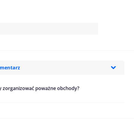
omentarz
a by zorganizować poważne obchody?