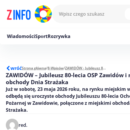
Przejdź do treści
Wiadomości
Sport
Rozrywka
wróć
Strona główna
/
8-Wpisów
/
ZAWIDÓW - Jubileusz 80-lecia OSP Zawidów i miejskie obchody Dnia Strażaka
ZAWIDÓW – Jubileusz 80-lecia OSP Zawidów i 
obchody Dnia Strażaka
Już w sobotę, 23 maja 2026 roku, na rynku miejskim
odbędą się uroczyste obchody Jubileuszu 80-lecia Och
Pożarnej w Zawidowie, połączone z miejskimi obcho
Strażaka.
red.