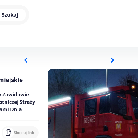
Szukaj
miejskie
 w Zawidowie
otniczej Straży
dami Dnia
Skopiuj link