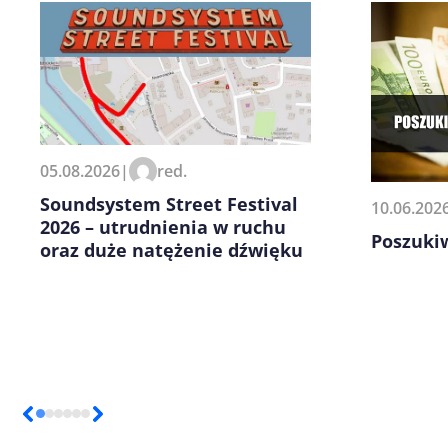
Zapamiętaj moje dane w tej pr
kolejnych komentarzy.
05.08.2026
|
red.
Soundsystem Street Festival
10.06.202
2026 – utrudnienia w ruchu
Poszuki
oraz duże natężenie dźwięku