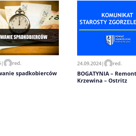
zeglądarce podczas pisania
6
|
red.
24.09.2024
|
red.
wanie spadkobierców
BOGATYNIA – Remont
Krzewina – Ostritz