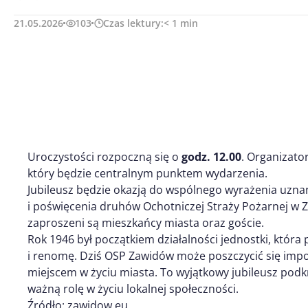
21.05.2026
103
Czas lektury:
< 1
min
Uroczystości rozpoczną się o
godz. 12.00
. Organizato
który będzie centralnym punktem wydarzenia.
Jubileusz będzie okazją do wspólnego wyrażenia uznan
i poświęcenia druhów Ochotniczej Straży Pożarnej w 
zaproszeni są mieszkańcy miasta oraz goście.
Rok 1946 był początkiem działalności jednostki, która
i renomę. Dziś OSP Zawidów może poszczycić się im
miejscem w życiu miasta. To wyjątkowy jubileusz podkre
ważną rolę w życiu lokalnej społeczności.
Źródło: zawidow.eu