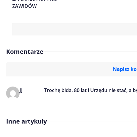
ZAWIDÓW
Komentarze
Napisz k
JJ
Trochę bida. 80 lat i Urzędu nie stać, 
Imię/ Nick*
Treść komentarza*
Inne artykuły