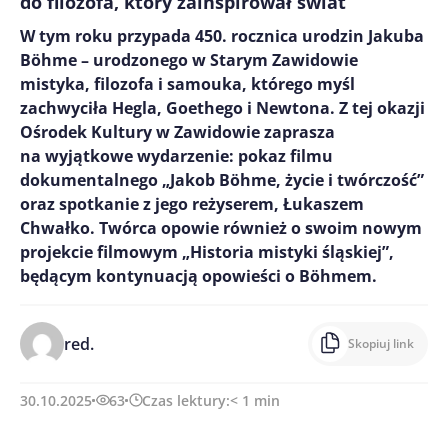
do filozofa, który zainspirował świat
W tym roku przypada 450. rocznica urodzin Jakuba
Böhme – urodzonego w Starym Zawidowie
mistyka, filozofa i samouka, którego myśl
zachwyciła Hegla, Goethego i Newtona. Z tej okazji
Ośrodek Kultury w Zawidowie zaprasza
na wyjątkowe wydarzenie: pokaz filmu
dokumentalnego „Jakob Böhme, życie i twórczość”
oraz spotkanie z jego reżyserem, Łukaszem
Chwałko. Twórca opowie również o swoim nowym
projekcie filmowym „Historia mistyki śląskiej”,
będącym kontynuacją opowieści o Böhmem.
red.
Skopiuj link
30.10.2025
63
Czas lektury:
< 1
min