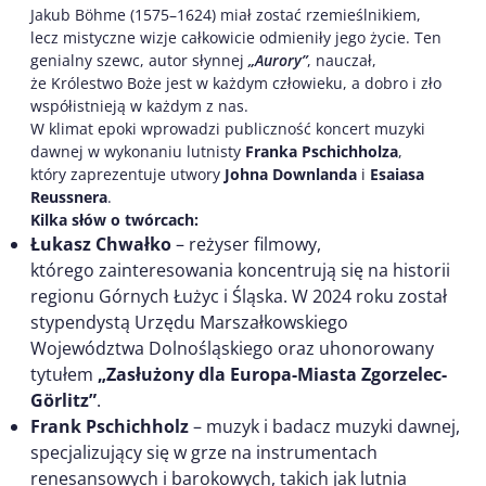
Jakub Böhme (1575–1624) miał zostać rzemieślnikiem,
lecz mistyczne wizje całkowicie odmieniły jego życie. Ten
genialny szewc, autor słynnej
„Aurory”
, nauczał,
że Królestwo Boże jest w każdym człowieku, a dobro i zło
współistnieją w każdym z nas.
W klimat epoki wprowadzi publiczność koncert muzyki
dawnej w wykonaniu lutnisty
Franka Pschichholza
,
który zaprezentuje utwory
Johna Downlanda
i
Esaiasa
Reussnera
.
Kilka słów o twórcach:
Łukasz Chwałko
– reżyser filmowy,
którego zainteresowania koncentrują się na historii
regionu Górnych Łużyc i Śląska. W 2024 roku został
stypendystą Urzędu Marszałkowskiego
Województwa Dolnośląskiego oraz uhonorowany
tytułem
„Zasłużony dla Europa-Miasta Zgorzelec-
Görlitz”
.
Frank Pschichholz
– muzyk i badacz muzyki dawnej,
specjalizujący się w grze na instrumentach
renesansowych i barokowych, takich jak lutnia