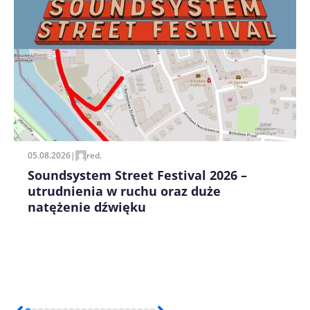
Zapamiętaj moje dane w tej przeglądarce podczas
pisania kolejnych komentarzy.
05.08.2026
|
red.
Soundsystem Street Festival 2026 –
utrudnienia w ruchu oraz duże
natężenie dźwięku