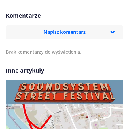
Komentarze
Napisz komentarz
Brak komentarzy do wyświetlenia.
Imię/ Nick*
Inne artykuły
Treść komentarza*
Zapamiętaj moje dane w tej przeglądarce podczas