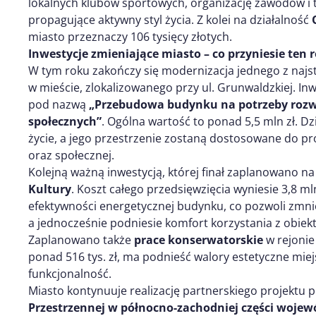
lokalnych klubów sportowych, organizację zawodów i t
propagujące aktywny styl życia. Z kolei na działalność
miasto przeznaczy 106 tysięcy złotych.
Inwestycje zmieniające miasto – co przyniesie ten 
W tym roku zakończy się modernizacja jednego z na
w mieście, zlokalizowanego przy ul. Grunwaldzkiej. Inw
pod nazwą
„Przebudowa budynku na potrzeby rozwo
społecznych”
. Ogólna wartość to ponad 5,5 mln zł. D
życie, a jego przestrzenie zostaną dostosowane do p
oraz społecznej.
Kolejną ważną inwestycją, której finał zaplanowano na 
Kultury
. Koszt całego przedsięwzięcia wyniesie 3,8 ml
efektywności energetycznej budynku, co pozwoli zmnie
a jednocześnie podniesie komfort korzystania z obiekt
Zaplanowano także
prace konserwatorskie
w rejonie
ponad 516 tys. zł, ma podnieść walory estetyczne miejs
funkcjonalność.
Miasto kontynuuje realizację partnerskiego projektu 
Przestrzennej w północno-zachodniej części wojewó