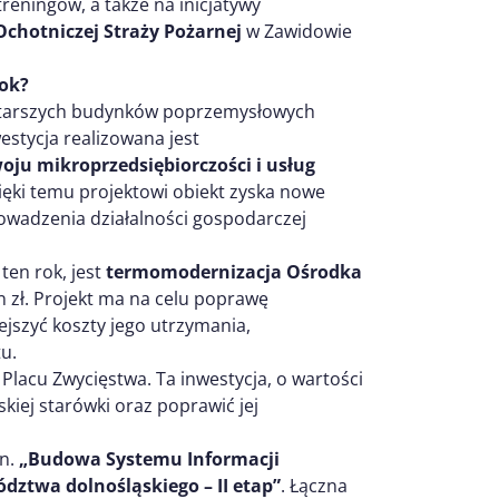
reningów, a także na inicjatywy
Ochotniczej Straży Pożarnej
w Zawidowie
rok?
jstarszych budynków poprzemysłowych
estycja realizowana jest
ju mikroprzedsiębiorczości i usług
zięki temu projektowi obiekt zyska nowe
rowadzenia działalności gospodarczej
ten rok, jest
termomodernizacja Ośrodka
n zł. Projekt ma na celu poprawę
jszyć koszty jego utrzymania,
u.
 Placu Zwycięstwa. Ta inwestycja, o wartości
kiej starówki oraz poprawić jej
pn.
„Budowa Systemu Informacji
dztwa dolnośląskiego – II etap”
. Łączna