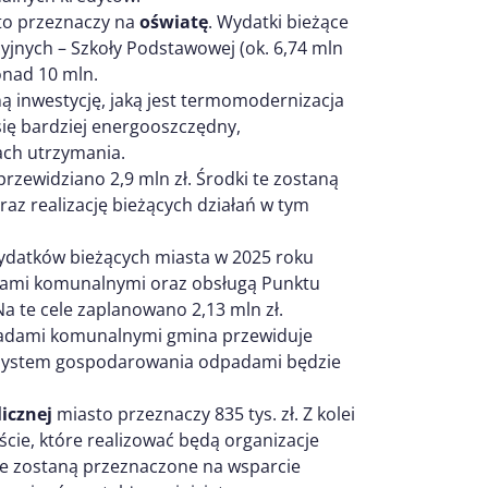
sto przeznaczy na
oświatę
. Wydatki bieżące
jnych – Szkoły Podstawowej (ok. 6,74 mln
ponad 10 mln.
ą inwestycję, jaką jest termomodernizacja
się bardziej energooszczędny,
ach utrzymania.
rzewidziano 2,9 mln zł. Środki te zostaną
az realizację bieżących działań w tym
ydatków bieżących miasta w 2025 roku
ami komunalnymi oraz obsługą Punktu
 te cele zaplanowano 2,13 mln zł.
padami komunalnymi gmina przewiduje
że system gospodarowania odpadami będzie
licznej
miasto przeznaczy 835 tys. zł. Z kolei
ście, które realizować będą organizacje
te zostaną przeznaczone na wsparcie