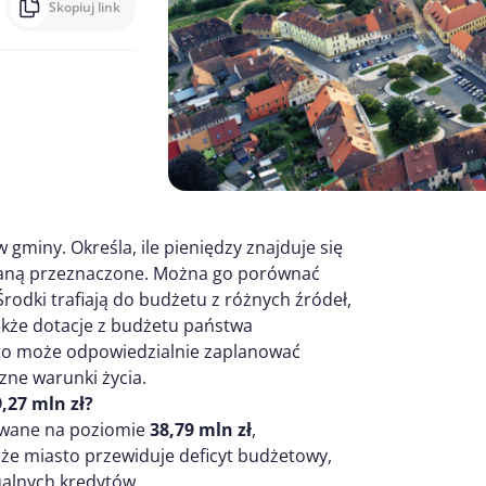
Skopiuj link
gminy. Określa, ile pieniędzy znajduje się
ostaną przeznaczone. Można go porównać
rodki trafiają do budżetu z różnych źródeł,
także dotacje z budżetu państwa
asto może odpowiedzialnie zaplanować
ne warunki życia.
,27 mln zł?
owane na poziomie
38,79 mln zł
,
, że miasto przewiduje deficyt budżetowy,
ualnych kredytów.