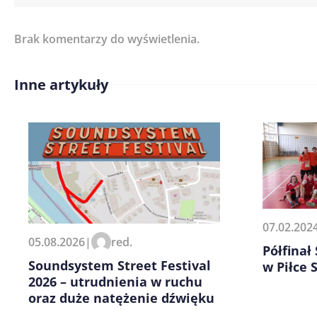
Brak komentarzy do wyświetlenia.
Imię/ Nick*
Inne artykuły
Treść komentarza*
07.02.202
Zapamiętaj moje dane w tej pr
05.08.2026
|
red.
kolejnych komentarzy.
Półfinał
Soundsystem Street Festival
w Piłce 
2026 – utrudnienia w ruchu
oraz duże natężenie dźwięku