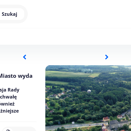
Szukaj
Miasto wyda
esja Rady
 uchwałę
ównież
żniejsze