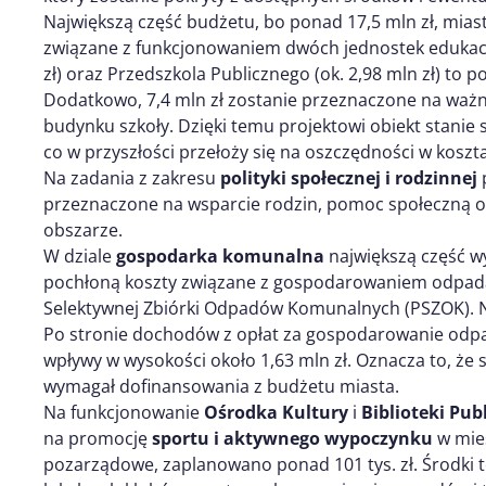
Największą część budżetu, bo ponad 17,5 mln zł, mia
związane z funkcjonowaniem dwóch jednostek edukacy
zł) oraz Przedszkola Publicznego (ok. 2,98 mln zł) to 
Dodatkowo, 7,4 mln zł zostanie przeznaczone na ważn
budynku szkoły. Dzięki temu projektowi obiekt stanie 
co w przyszłości przełoży się na oszczędności w koszt
Na zadania z zakresu
polityki społecznej i rodzinnej
p
przeznaczone na wsparcie rodzin, pomoc społeczną or
obszarze.
W dziale
gospodarka komunalna
największą część w
pochłoną koszty związane z gospodarowaniem odpad
Selektywnej Zbiórki Odpadów Komunalnych (PSZOK). Na
Po stronie dochodów z opłat za gospodarowanie od
wpływy w wysokości około 1,63 mln zł. Oznacza to, 
wymagał dofinansowania z budżetu miasta.
Na funkcjonowanie
Ośrodka Kultury
i
Biblioteki Pub
na promocję
sportu i aktywnego wypoczynku
w mie
pozarządowe, zaplanowano ponad 101 tys. zł. Środki 