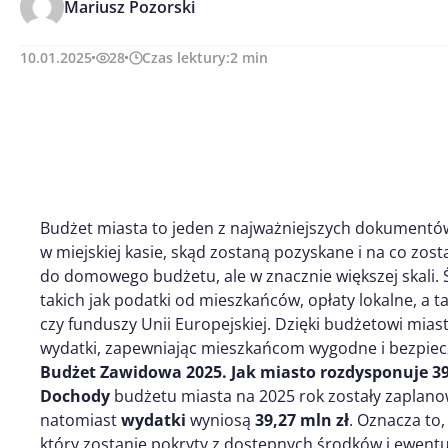
Mariusz Pozorski
10.01.2025
28
Czas lektury:
2
min
Budżet miasta to jeden z najważniejszych dokumentów 
w miejskiej kasie, skąd zostaną pozyskane i na co z
do domowego budżetu, ale w znacznie większej skali. Ś
takich jak podatki od mieszkańców, opłaty lokalne, a 
czy funduszy Unii Europejskiej. Dzięki budżetowi mi
wydatki, zapewniając mieszkańcom wygodne i bezpiecz
Budżet Zawidowa 2025. Jak miasto rozdysponuje 39
Dochody
budżetu miasta na 2025 rok zostały zaplan
natomiast
wydatki
wyniosą
39,27 mln zł
. Oznacza to
który zostanie pokryty z dostępnych środków i ewent