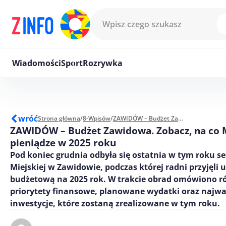
Przejdź do treści
Wiadomości
Sport
Rozrywka
wróć
Strona główna
/
8-Wpisów
/
ZAWIDÓW – Budżet Zawidowa. Zobacz, na co Miasto wyda pieniądze w 2025 roku
ZAWIDÓW – Budżet Zawidowa. Zobacz, na co 
pieniądze w 2025 roku
Pod koniec grudnia odbyła się ostatnia w tym roku s
Miejskiej w Zawidowie, podczas której radni przyjęli
budżetową na 2025 rok. W trakcie obrad omówiono r
priorytety finansowe, planowane wydatki oraz najwa
inwestycje, które zostaną zrealizowane w tym roku.