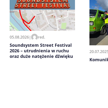
Zapamiętaj moje dane w tej pr
05.08.2026
|
red.
kolejnych komentarzy.
Soundsystem Street Festival
2026 – utrudnienia w ruchu
20.07.202
oraz duże natężenie dźwięku
Komunik