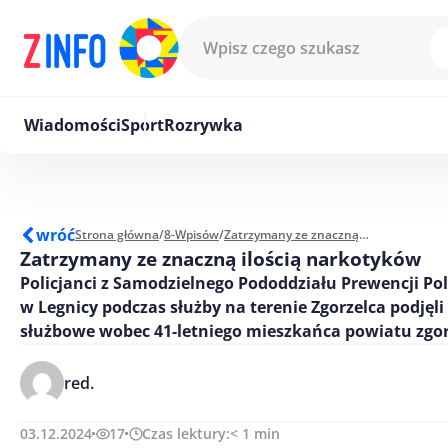
Przejdź do treści
Wiadomości
Sport
Rozrywka
wróć
Strona główna
/
8-Wpisów
/
Zatrzymany ze znaczną ilością narkotyków
Zatrzymany ze znaczną ilością narkotyków
Policjanci z Samodzielnego Pododdziału Prewencji Poli
w Legnicy podczas służby na terenie Zgorzelca podjęli
służbowe wobec 41-letniego mieszkańca powiatu zgor
red.
03.12.2024
17
Czas lektury:
< 1
min