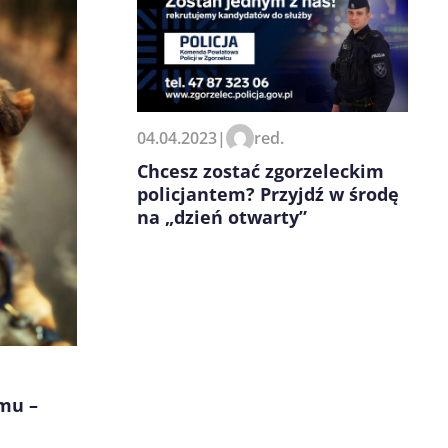
04.04.2023
|
red.
Chcesz zostać zgorzeleckim
policjantem? Przyjdź w środę
na „dzień otwarty”
mu –