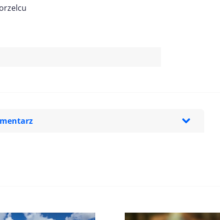
orzelcu
omentarz