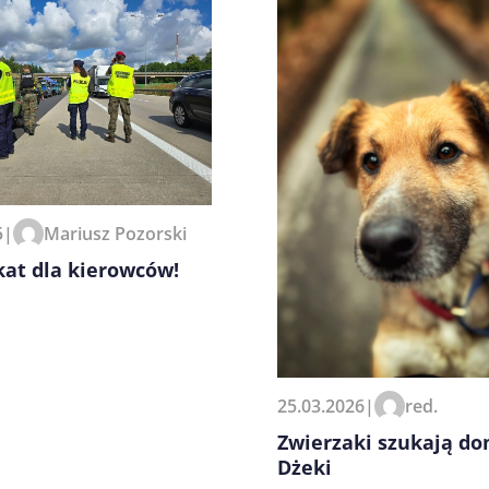
zeglądarce podczas pisania
5
|
Mariusz Pozorski
at dla kierowców!
25.03.2026
|
red.
Zwierzaki szukają do
Dżeki