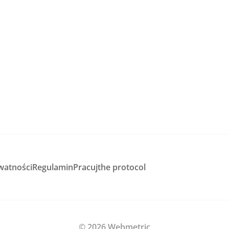
watności
Regulamin
Pracuj
the protocol
© 2026 Webmetric