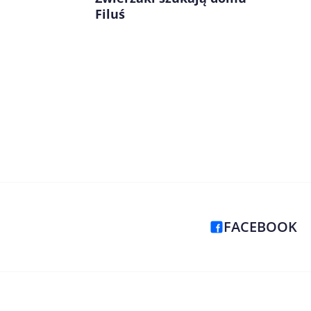
Filuś
FACEBOOK