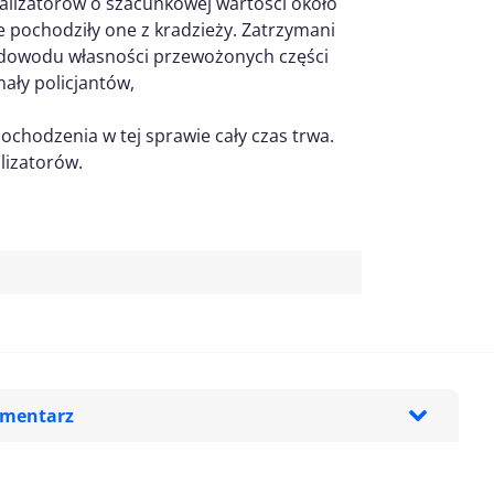
alizatorów o szacunkowej wartości około
 pochodziły one z kradzieży. Zatrzymani
o dowodu własności przewożonych części
ały policjantów,
ochodzenia w tej sprawie cały czas trwa.
lizatorów.
omentarz