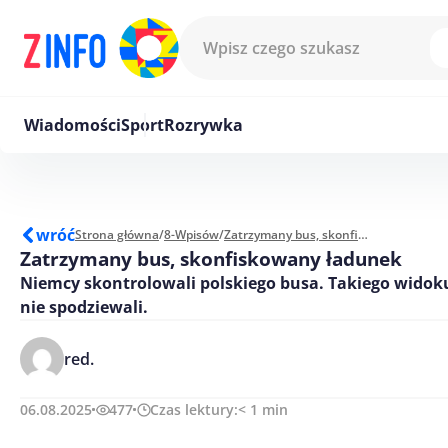
Przejdź do treści
Wiadomości
Sport
Rozrywka
wróć
Strona główna
/
8-Wpisów
/
Zatrzymany bus, skonfiskowany ładunek
Zatrzymany bus, skonfiskowany ładunek
Niemcy skontrolowali polskiego busa. Takiego widoku
nie spodziewali.
red.
06.08.2025
477
Czas lektury:
< 1
min