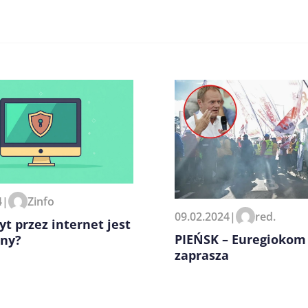
zeglądarce podczas pisania
4
|
Zinfo
09.02.2024
|
red.
yt przez internet jest
PIEŃSK – Euregiokom
zny?
zaprasza