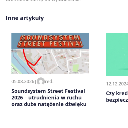
Inne artykuły
Treść komentarza*
Zapamiętaj moje dane w tej pr
05.08.2026
|
red.
12.12.202
kolejnych komentarzy.
Soundsystem Street Festival
Czy kred
2026 – utrudnienia w ruchu
bezpiec
oraz duże natężenie dźwięku