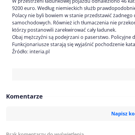
W przestrzeni ładunkowej pojazdu odnaleziono 46
kat
9200 euro. Według niemieckich służb prawdopodobnie
Polacy nie byli bowiem w stanie przedstawić żadneg
samochodowych. Również ich tłumaczenia nie przekon
którzy postanowili zarekwirować cały ładunek.
Obaj mężczyźni są podejrzani o paserstwo. Policyjne d
Funkcjonariusze starają się wyjaśnić pochodzenie kata
Źródło: interia.pl
Komentarze
Napisz k
Brak komentarzy do wyświetlenia.
Imię/ Nick*