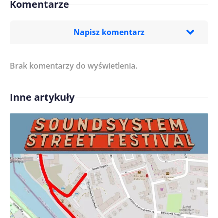
Komentarze
Napisz komentarz
Brak komentarzy do wyświetlenia.
Imię/ Nick*
Inne artykuły
Treść komentarza*
Zapamiętaj moje dane w tej przeglądarce podczas
pisania kolejnych komentarzy.