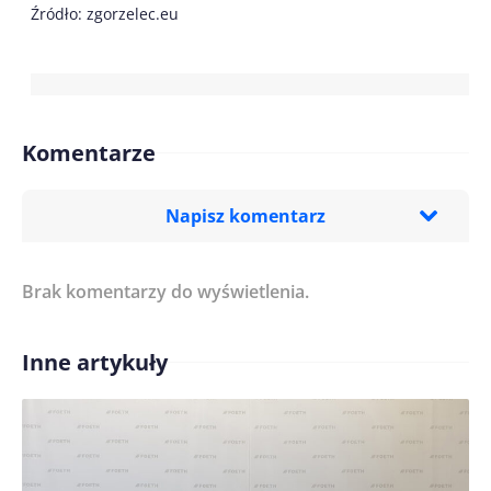
Źródło: zgorzelec.eu
Komentarze
Napisz komentarz
Brak komentarzy do wyświetlenia.
Imię/ Nick*
Inne artykuły
Treść komentarza*