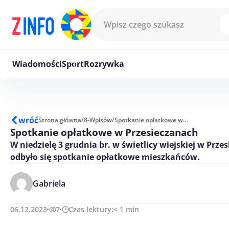
Przejdź do treści
Wiadomości
Sport
Rozrywka
wróć
Strona główna
/
8-Wpisów
/
Spotkanie opłatkowe w Przesieczanach
Spotkanie opłatkowe w Przesieczanach
W niedzielę 3 grudnia br. w świetlicy wiejskiej w Prze
odbyło się spotkanie opłatkowe mieszkańców.
Gabriela
06.12.2023
7
Czas lektury:
< 1
min