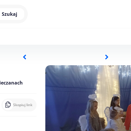
Szukaj
sieczanach
Skopiuj link