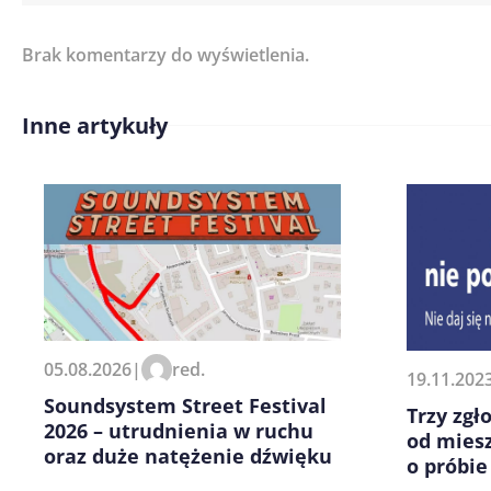
Brak komentarzy do wyświetlenia.
Imię/ Nick*
Inne artykuły
Treść komentarza*
Zapamiętaj moje dane w tej pr
05.08.2026
|
red.
19.11.202
kolejnych komentarzy.
Soundsystem Street Festival
Trzy zgł
2026 – utrudnienia w ruchu
od mies
oraz duże natężenie dźwięku
o próbie