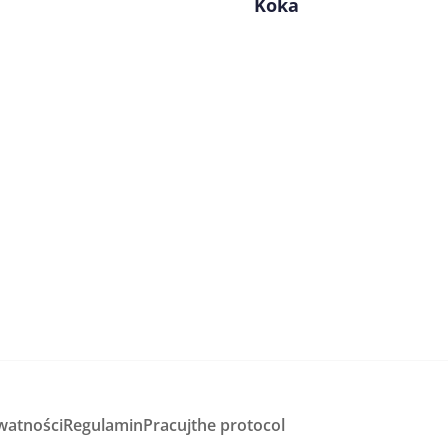
Koka
watności
Regulamin
Pracuj
the protocol