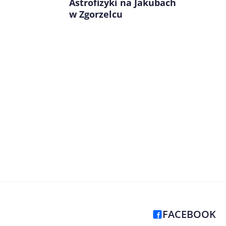
Astrofizyki na Jakubach
w Zgorzelcu
FACEBOOK