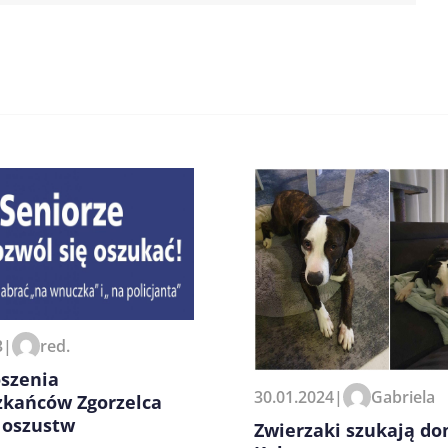
zeglądarce podczas pisania
3
|
red.
oszenia
30.01.2024
|
Gabriela
zkańców Zgorzelca
 oszustw
Zwierzaki szukają do