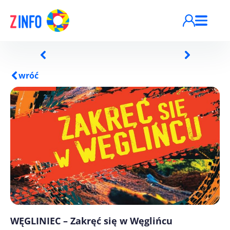
Przejdź do treści
wróć
WĘGLINIEC – Zakręć się w Węglińcu