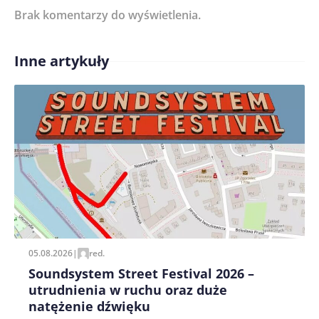
Brak komentarzy do wyświetlenia.
Imię/ Nick*
Inne artykuły
Treść komentarza*
Zapamiętaj moje dane w tej przeglądarce podczas
pisania kolejnych komentarzy.
05.08.2026
|
red.
Soundsystem Street Festival 2026 –
utrudnienia w ruchu oraz duże
natężenie dźwięku