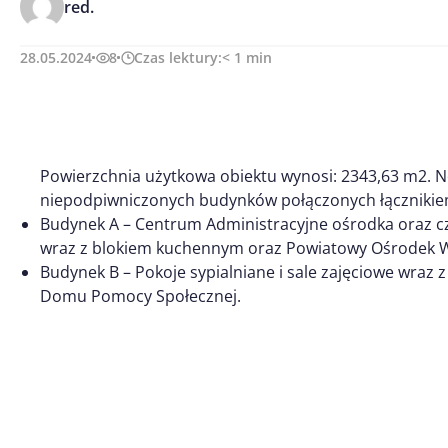
red.
28.05.2024
8
Czas lektury:
< 1
min
Powierzchnia użytkowa obiektu wynosi: 2343,63 m2. N
niepodpiwniczonych budynków połączonych łącznikie
Budynek A – Centrum Administracyjne ośrodka oraz 
wraz z blokiem kuchennym oraz Powiatowy Ośrodek W
Budynek B – Pokoje sypialniane i sale zajęciowe wra
Domu Pomocy Społecznej.