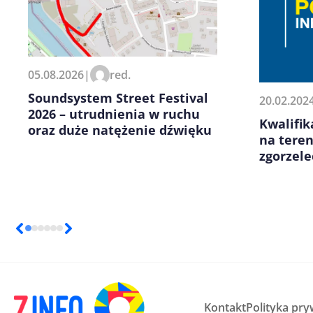
Zapamiętaj moje dane w tej pr
05.08.2026
|
red.
kolejnych komentarzy.
Soundsystem Street Festival
20.02.202
2026 – utrudnienia w ruchu
Kwalifi
oraz duże natężenie dźwięku
na tere
zgorzele
Kontakt
Polityka pry