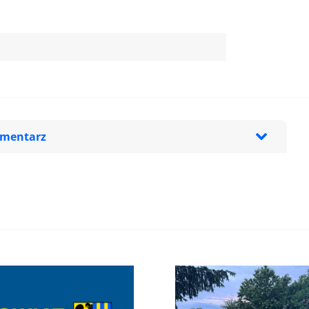
omentarz