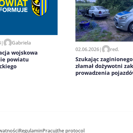
zeglądarce podczas pisania
4
|
Gabriela
02.06.2026
|
red.
kacja wojskowa
Szukając zaginionego
nie powiatu
złamał dożywotni za
ckiego
prowadzenia pojazd
watności
Regulamin
Pracuj
the protocol