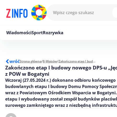
Przejdź do treści
Wiadomości
Sport
Rozrywka
wróć
Strona główna
/
8-Wpisów
/
Zakończono etap I budowy nowego DPS-u „Jędrek” wraz z POW w Bogatyni
Zakończono etap I budowy nowego DPS-u „Ję
z POW w Bogatyni
Wczoraj (27.05.2024 r.) dokonano odbioru końcowego
budowlanych etapu I budowy Domu Pomocy Społeczne
wraz z Powiatowym Ośrodkiem Wsparcia w Bogatyni
etapu I wybudowany został zespół budynków placówk
surowego zamkniętego wraz z niezbędną infrastrukt