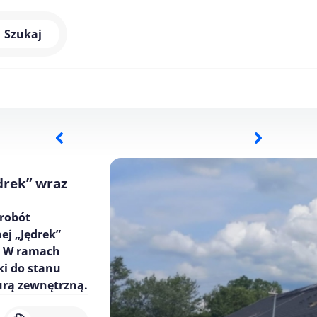
Szukaj
drek” wraz
 robót
j „Jędrek”
. W ramach
i do stanu
urą zewnętrzną.