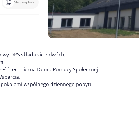
Skopiuj link
owy DPS składa się z dwóch,
m:
część techniczna Domu Pomocy Społecznej
sparcia.
z z pokojami wspólnego dziennego pobytu