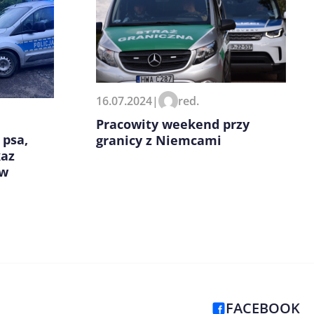
16.07.2024
|
red.
Pracowity weekend przy
 psa,
granicy z Niemcami
kaz
ów
FACEBOOK