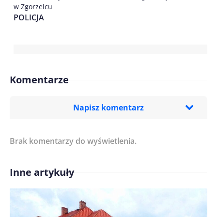
w Zgorzelcu
POLICJA
Komentarze
Napisz komentarz
Brak komentarzy do wyświetlenia.
Imię/ Nick*
Inne artykuły
Treść komentarza*