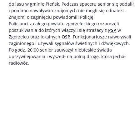
do lasu w gminie Pieńsk. Podczas spaceru senior się oddalił
i pomimo nawoływań znajomych nie mogli się odnaleźć.
Znajomi o zaginięciu powiadomili Policję.
Policjanci z całego powiatu zgorzeleckiego rozpoczęli
poszukiwania do których włączyli się strażacy z
PSP
w
Zgorzelcu oraz lokalnych
OSP
. Funkcjonariusze nawoływali
zaginionego i używali sygnałów świetlnych i dźwiękowych.
Po godz. 20:00 senior zauważył niebieskie światła
uprzywilejowania i wyszedł na polną drogę, którą jechał
radiowóz.