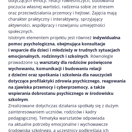
dotyczących emocji, relacji rówieśniczych, budowania
poczucia własnej wartości, radzenia sobie ze stresem
oraz przeciwdziałania przemocy i hejtowi. Zajęcia mają
charakter praktyczny i interaktywny, sprzyjający
aktywności, współpracy i rozwijaniu umiejętności
społecznych.
Istotnym elementem projektu jest również
indywidualna
pomoc psychologiczna, obejmująca konsultacje
i wsparcie dla dzieci i młodzieży w trudnych sytuacjach
emocjonalnych, rodzinnych i szkolnych
. Równolegle
prowadzone są
warsztaty dla rodziców poświęcone
wychowaniu, komunikacji i budowaniu relacji
z dziećmi
oraz spotkania i szkolenia dla nauczycieli
dotyczące profilaktyki zdrowia psychicznego, reagowania
na zjawiska przemocy i cyberprzemocy, a także
wspierania dobrostanu psychicznego w środowisku
szkolnym
.
Zrealizowane dotychczas działania spotkały się z dużym
zainteresowaniem uczniów, rodziców i kadry
pedagogicznej. Tematyka warsztatów odpowiada
na aktualne potrzeby emocjonalne i wychowawcze
środowiska szkolnego, a uczestnicy podkreślają ich