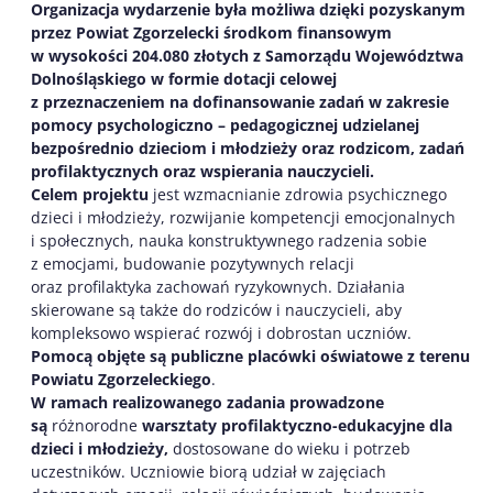
Organizacja wydarzenie była możliwa dzięki pozyskanym
przez Powiat Zgorzelecki środkom finansowym
w wysokości 204.080 złotych z Samorządu Województwa
Dolnośląskiego w formie dotacji celowej
z przeznaczeniem na dofinansowanie zadań w zakresie
pomocy psychologiczno – pedagogicznej udzielanej
bezpośrednio dzieciom i młodzieży oraz rodzicom, zadań
profilaktycznych oraz wspierania nauczycieli.
Celem projektu
jest wzmacnianie zdrowia psychicznego
dzieci i młodzieży, rozwijanie kompetencji emocjonalnych
i społecznych, nauka konstruktywnego radzenia sobie
z emocjami, budowanie pozytywnych relacji
oraz profilaktyka zachowań ryzykownych. Działania
skierowane są także do rodziców i nauczycieli, aby
kompleksowo wspierać rozwój i dobrostan uczniów.
Pomocą objęte są publiczne placówki oświatowe z terenu
Powiatu Zgorzeleckiego
.
W ramach realizowanego zadania prowadzone
są
różnorodne
warsztaty profilaktyczno-edukacyjne dla
dzieci i młodzieży,
dostosowane do wieku i potrzeb
uczestników. Uczniowie biorą udział w zajęciach