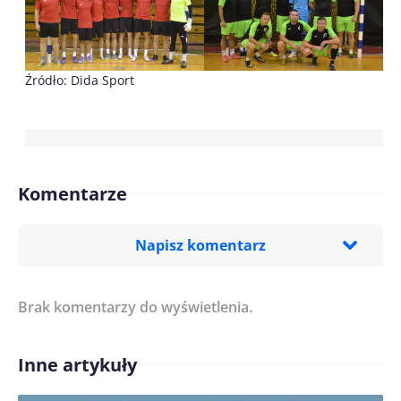
Źródło: Dida Sport
Komentarze
Napisz komentarz
Brak komentarzy do wyświetlenia.
Imię/ Nick*
Inne artykuły
Treść komentarza*