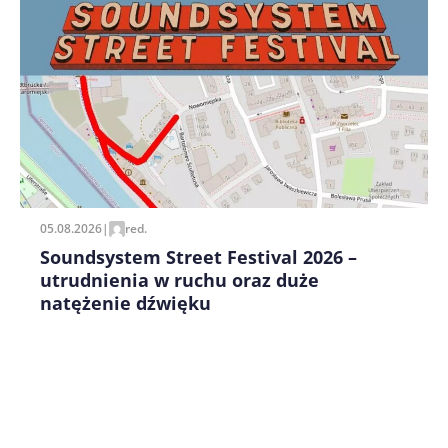
Zapamiętaj moje dane w tej przeglądarce podczas
pisania kolejnych komentarzy.
05.08.2026
|
red.
Soundsystem Street Festival 2026 –
utrudnienia w ruchu oraz duże
natężenie dźwięku