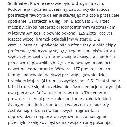
Soulmates. Równie ciekawie było w drugim meczu.
Podobnie jak tydzień wcześniej, zawodnicy Galacticos
postraszyli faworyta dzielnie stawiając mu czoła przez całe
spotkanie. Ostatecznie ulegli oni Black Cats 3:4. Trzeci
mecz był chyba najbardziej jednostronnym widowiskiem,
w którym Amigos Fc pewnie pokonali LZS Złota Taca 7:1.
Jeszcze więcej bramek oglądaliśmy w starciu LFŻ
oraz IDLogistics. Spotkanie miało różne fazy, a obie ekipy
preferowały ofensywny styl gry. Legion Fanatyków Żubra
szybko zbudował kilku bramkową przewagę, ale ambicja
przeciwnika pozwoliła zbliżyć się w pewnym momencie
nawet na jedną bramkę. Wówczas LFŻ podkręcił nieco
tempo i ponownie zwiększył przewagę głównie dzięki
bramkom Majera (4 bramki) zwyciężając 12:5. Ostatni mecz
kolejki okazał się nieoczekiwanie równie emocjonującym jak
dwa pierwsze. Doświadczeni zawodnicy The Veterans
prowadzili niemal przez całe spotkanie z młodziutkimi
Avengersami. Jednak ambicja i waleczność młodzieży
została nagrodzona i w końcowych fragmentach
doprowadziali najpierw do wyrównania, a następnie
przechylili szalę zwycięstwa na swoją stronę pokonując