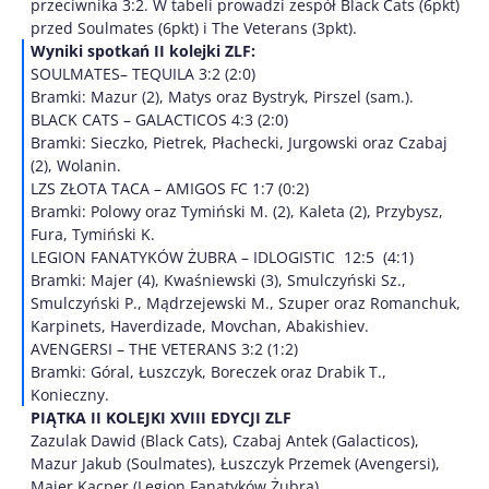
przeciwnika 3:2. W tabeli prowadzi zespół Black Cats (6pkt)
przed Soulmates (6pkt) i The Veterans (3pkt).
Wyniki spotkań II kolejki ZLF:
SOULMATES– TEQUILA 3:2 (2:0)
Bramki: Mazur (2), Matys oraz Bystryk, Pirszel (sam.).
BLACK CATS – GALACTICOS 4:3 (2:0)
Bramki: Sieczko, Pietrek, Płachecki, Jurgowski oraz Czabaj
(2), Wolanin.
LZS ZŁOTA TACA – AMIGOS FC 1:7 (0:2)
Bramki: Polowy oraz Tymiński M. (2), Kaleta (2), Przybysz,
Fura, Tymiński K.
LEGION FANATYKÓW ŻUBRA – IDLOGISTIC 12:5 (4:1)
Bramki: Majer (4), Kwaśniewski (3), Smulczyński Sz.,
Smulczyński P., Mądrzejewski M., Szuper oraz Romanchuk,
Karpinets, Haverdizade, Movchan, Abakishiev.
AVENGERSI – THE VETERANS 3:2 (1:2)
Bramki: Góral, Łuszczyk, Boreczek oraz Drabik T.,
Konieczny.
PIĄTKA II KOLEJKI XVIII EDYCJI ZLF
Zazulak Dawid (Black Cats), Czabaj Antek (Galacticos),
Mazur Jakub (Soulmates), Łuszczyk Przemek (Avengersi),
Majer Kacper (Legion Fanatyków Żubra).