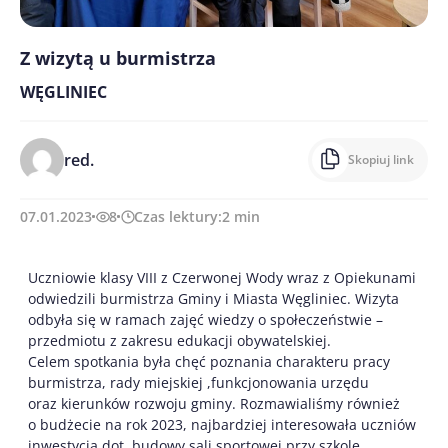
Z wizytą u burmistrza
WĘGLINIEC
red.
Skopiuj link
07.01.2023
8
Czas lektury:
2
min
Uczniowie klasy VIII z Czerwonej Wody wraz z Opiekunami
odwiedzili burmistrza Gminy i Miasta Węgliniec. Wizyta
odbyła się w ramach zajęć wiedzy o społeczeństwie –
przedmiotu z zakresu edukacji obywatelskiej.
Celem spotkania była chęć poznania charakteru pracy
burmistrza, rady miejskiej ,funkcjonowania urzędu
oraz kierunków rozwoju gminy. Rozmawialiśmy również
o budżecie na rok 2023, najbardziej interesowała uczniów
inwestycja dot. budowy sali sportowej przy szkole