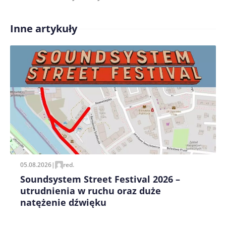
Inne artykuły
Treść komentarza*
Zapamiętaj moje dane w tej przeglądarce podczas
pisania kolejnych komentarzy.
05.08.2026
|
red.
Soundsystem Street Festival 2026 –
utrudnienia w ruchu oraz duże
natężenie dźwięku