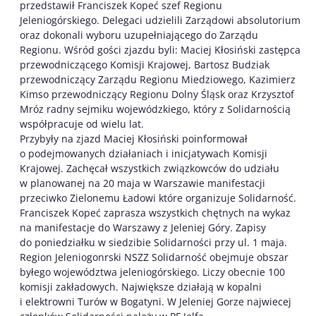
przedstawił Franciszek Kopeć szef Regionu
Jeleniogórskiego. Delegaci udzielili Zarządowi absolutorium
oraz dokonali wyboru uzupełniającego do Zarządu
Regionu. Wśród gości zjazdu byli: Maciej Kłosiński zastępca
przewodniczącego Komisji Krajowej, Bartosz Budziak
przewodniczący Zarządu Regionu Miedziowego, Kazimierz
Kimso przewodniczący Regionu Dolny Śląsk oraz Krzysztof
Mróz radny sejmiku wojewódzkiego, który z Solidarnością
współpracuje od wielu lat.
Przybyły na zjazd Maciej Kłosiński poinformował
o podejmowanych działaniach i inicjatywach Komisji
Krajowej. Zachęcał wszystkich związkowców do udziału
w planowanej na 20 maja w Warszawie manifestacji
przeciwko Zielonemu Ładowi które organizuje Solidarność.
Franciszek Kopeć zaprasza wszystkich chętnych na wykaz
na manifestacje do Warszawy z Jeleniej Góry. Zapisy
do poniedziałku w siedzibie Solidarności przy ul. 1 maja.
Region Jeleniogonrski NSZZ Solidarność obejmuje obszar
byłego województwa jeleniogórskiego. Liczy obecnie 100
komisji zakładowych. Największe działają w kopalni
i elektrowni Turów w Bogatyni. W Jeleniej Gorze najwiecej