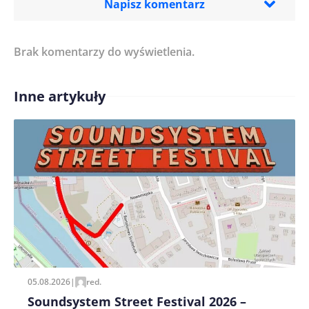
Napisz komentarz
Brak komentarzy do wyświetlenia.
Imię/ Nick*
Inne artykuły
Treść komentarza*
Zapamiętaj moje dane w tej przeglądarce podczas
pisania kolejnych komentarzy.
05.08.2026
|
red.
Soundsystem Street Festival 2026 –